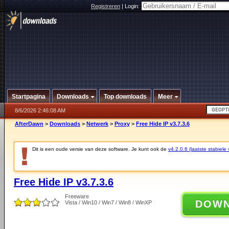
Registreren
|
Login:
Startpagina
Downloads
Top downloads
Meer
8/6/2026 2:46:08 AM
AfterDawn
>
Downloads
>
Netwerk
>
Proxy
>
Free Hide IP v3.7.3.6
Dit is een oude versie van deze software. Je kunt ook de
v4.2.0.6 (laatste stabiele 
Free Hide IP v3.7.3.6
Freeware
DOW
Vista / Win10 / Win7 / Win8 / WinXP