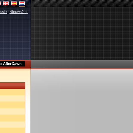
ssie
|
Nieuws2.nl