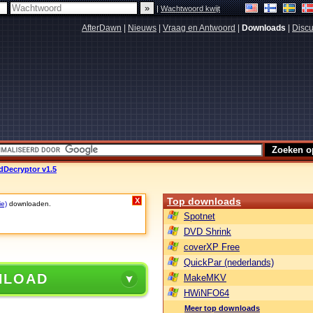
|
Wachtwoord kwijt
AfterDawn
|
Nieuws
|
Vraag en Antwoord
|
Downloads
|
Discu
Decryptor v1.5
Top downloads
X
ie)
downloaden.
Spotnet
DVD Shrink
coverXP Free
QuickPar (nederlands)
NLOAD
MakeMKV
HWiNFO64
Meer top downloads