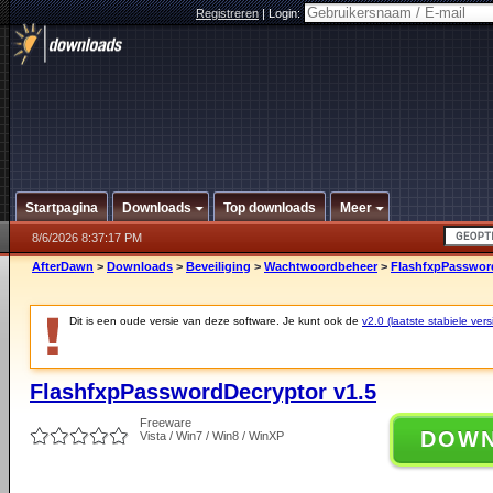
Registreren
|
Login:
Startpagina
Downloads
Top downloads
Meer
8/6/2026 8:37:17 PM
AfterDawn
>
Downloads
>
Beveiliging
>
Wachtwoordbeheer
>
FlashfxpPassword
Dit is een oude versie van deze software. Je kunt ook de
v2.0 (laatste stabiele vers
FlashfxpPasswordDecryptor v1.5
Freeware
DOW
Vista / Win7 / Win8 / WinXP