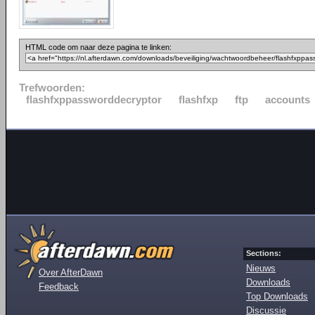
HTML code om naar deze pagina te linken:
Trefwoorden:
flashfxppassworddecryptor
flashfxp
ftp
accounts
Sections:
Nieuws
Over AfterDawn
Downloads
Feedback
Top Downloads
Discussie