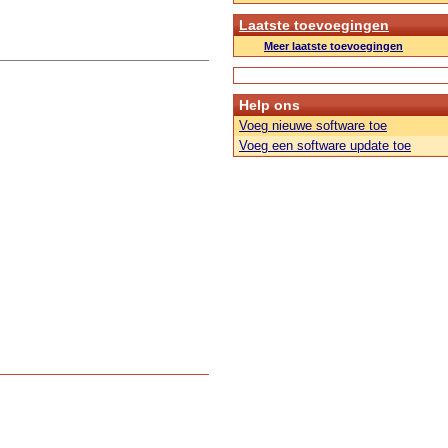
Laatste toevoegingen
Meer laatste toevoegingen
Help ons
Voeg nieuwe software toe
Voeg een software update toe