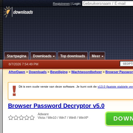
Registreren
|
Login:
Startpagina
Downloads
Top downloads
Meer
8/7/2026 7:54:49 PM
AfterDawn
>
Downloads
>
Beveiliging
>
Wachtwoordbeheer
>
Browser Password
Dit is een oude versie van deze software. Je kunt ook de
v13.0 (laatste stabiele ver
Browser Password Decryptor v5.0
Adware
DOW
Vista / Win10 / Win7 / Win8 / WinXP