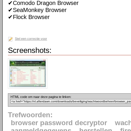
✔Comodo Dragon Browser
✔SeaMonkey Browser
✔Flock Browser
Stel een correctie voor
Screenshots:
HTML code om naar deze pagina te linken:
Trefwoorden:
browser password decryptor
wac
aanmeldgegevens
herstellen
fir