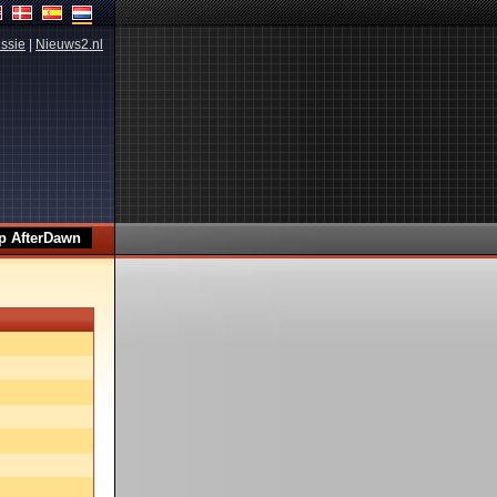
ssie
|
Nieuws2.nl