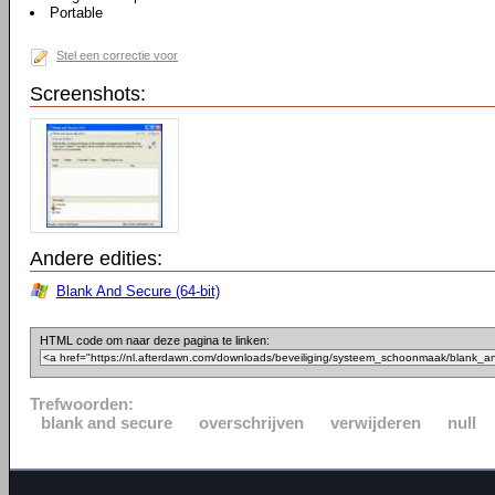
Portable
Stel een correctie voor
Screenshots:
Andere edities:
Blank And Secure (64-bit)
HTML code om naar deze pagina te linken:
Trefwoorden:
blank and secure
overschrijven
verwijderen
null