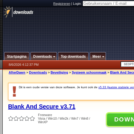
Registreren
|
Login:
Startpagina
Downloads
Top downloads
Meer
8/6/2026 4:12:37 PM
AfterDawn
>
Downloads
>
Beveiliging
>
Systeem schoonmaak
>
Blank And Secu
Dit is een oude versie van deze software. Je kunt ook de
v5.33 (laatste stabiele ver
Blank And Secure v3.71
Freeware
DOW
Vista / Win10 / Win2k / Win7 / Win8 /
WinXP