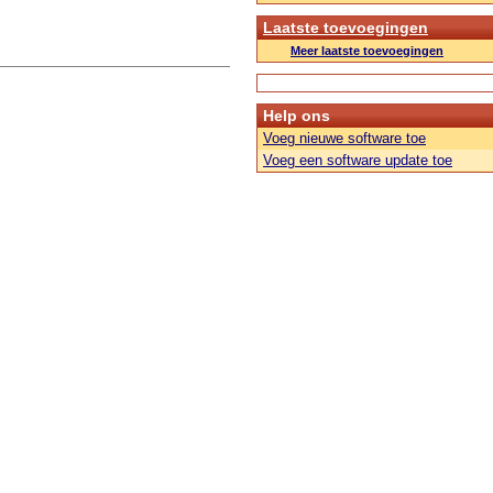
Laatste toevoegingen
Meer laatste toevoegingen
Help ons
Voeg nieuwe software toe
Voeg een software update toe