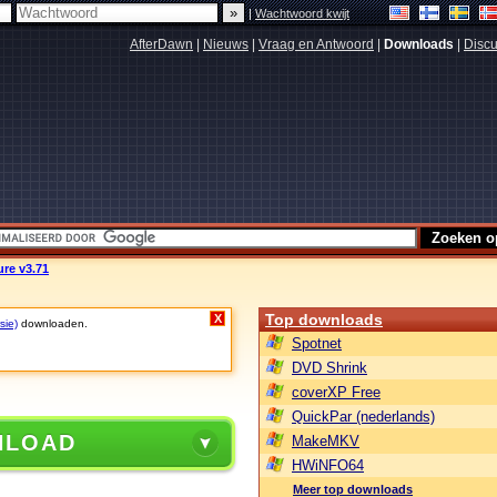
|
Wachtwoord kwijt
AfterDawn
|
Nieuws
|
Vraag en Antwoord
|
Downloads
|
Discu
re v3.71
Top downloads
X
sie)
downloaden.
Spotnet
DVD Shrink
coverXP Free
QuickPar (nederlands)
NLOAD
MakeMKV
HWiNFO64
Meer top downloads