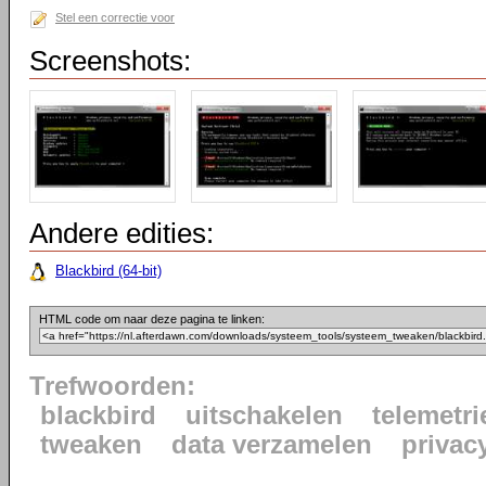
Stel een correctie voor
Screenshots:
Andere edities:
Blackbird (64-bit)
HTML code om naar deze pagina te linken:
Trefwoorden:
blackbird
uitschakelen
telemetri
tweaken
data verzamelen
privac