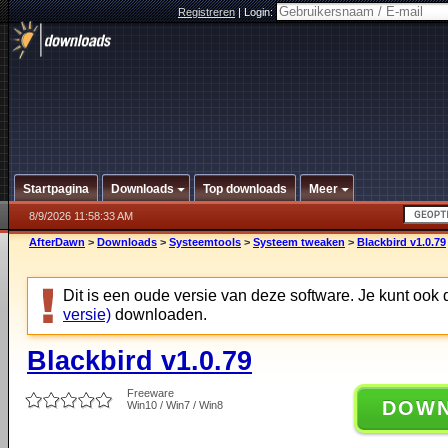
Registreren
|
Login:
Startpagina
Downloads
Top downloads
Meer
8/9/2026 11:58:33 AM
AfterDawn
>
Downloads
>
Systeemtools
>
Systeem tweaken
>
Blackbird v1.0.79
Dit is een oude versie van deze software. Je kunt ook
versie)
downloaden.
Blackbird v1.0.79
Freeware
DOW
Win10 / Win7 / Win8