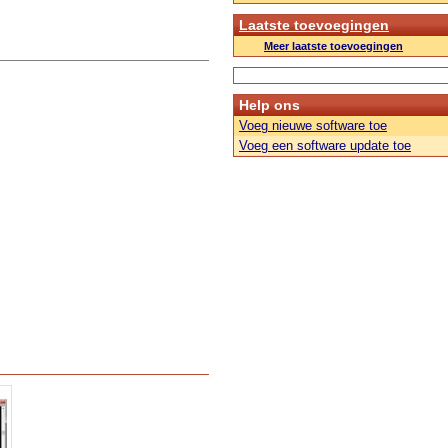
Laatste toevoegingen
Meer laatste toevoegingen
Help ons
Voeg nieuwe software toe
Voeg een software update toe