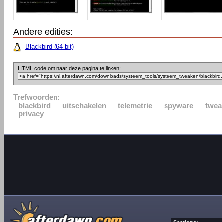
Andere edities:
Blackbird (64-bit)
HTML code om naar deze pagina te linken:
Trefwoorden:
blackbird
uitschakelen
telemetrie
spyware
twea
privacy