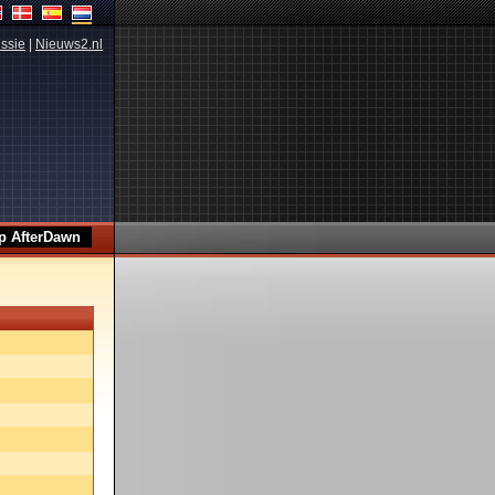
ssie
|
Nieuws2.nl