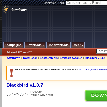
Registreren
|
Login:
Startpagina
Downloads
Top downloads
Meer
8/8/2026 10:49:21 AM
AfterDawn
>
Downloads
>
Systeemtools
>
Systeem tweaken
>
Blackbird v1.0.7
Dit is een oude versie van deze software. Je kunt ook de
v1.0.79.1 (laatste stabiele
Blackbird v1.0.7
Freeware
DOW
Win10 / Win7 / Win8