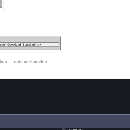
ken
data verzamelen