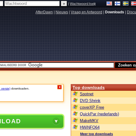
|
Wachtwoord kwijt
AfterDawn
|
Nieuws
|
Vraag en Antwoord
|
Downloads
|
Discu
Top downloads
X
 versie)
downloaden.
Spotnet
DVD Shrink
coverXP Free
QuickPar (nederlands)
NLOAD
MakeMKV
HWiNFO64
Meer top downloads