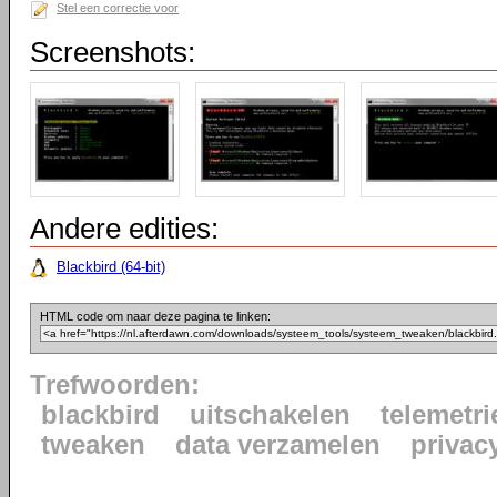
Stel een correctie voor
Screenshots:
Andere edities:
Blackbird (64-bit)
HTML code om naar deze pagina te linken:
Trefwoorden:
blackbird
uitschakelen
telemetri
tweaken
data verzamelen
privac