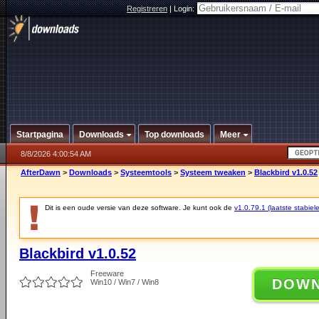
Registreren
|
Login:
Startpagina
Downloads
Top downloads
Meer
8/8/2026 4:00:54 AM
AfterDawn
>
Downloads
>
Systeemtools
>
Systeem tweaken
>
Blackbird v1.0.52
Dit is een oude versie van deze software. Je kunt ook de
v1.0.79.1 (laatste stabiele
Blackbird v1.0.52
Freeware
DOW
Win10 / Win7 / Win8