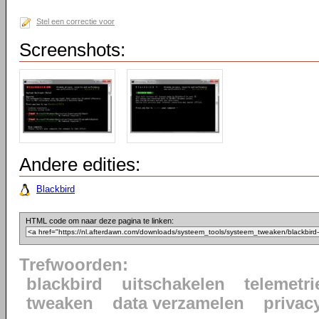
Stel een correctie voor
Screenshots:
Andere edities:
Blackbird
HTML code om naar deze pagina te linken:
Trefwoorden:
blackbird
uitschakelen
telemetri
tweaken
data verzamelen
privac