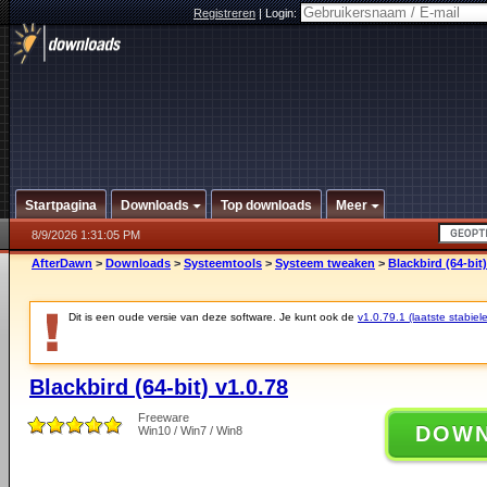
Registreren
|
Login:
Startpagina
Downloads
Top downloads
Meer
8/9/2026 1:31:05 PM
AfterDawn
>
Downloads
>
Systeemtools
>
Systeem tweaken
>
Blackbird (64-bit)
Dit is een oude versie van deze software. Je kunt ook de
v1.0.79.1 (laatste stabiele
Blackbird (64-bit) v1.0.78
Freeware
DOW
Win10 / Win7 / Win8