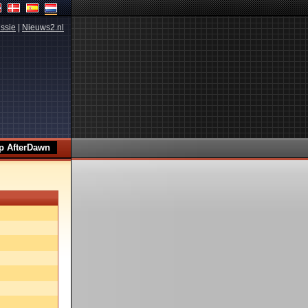
ssie
|
Nieuws2.nl