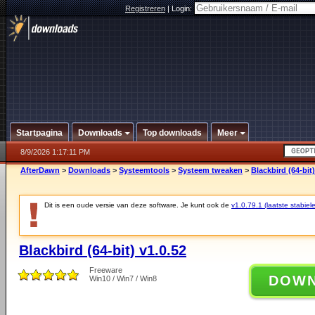
Registreren
|
Login:
Startpagina
Downloads
Top downloads
Meer
8/9/2026 1:17:11 PM
AfterDawn
>
Downloads
>
Systeemtools
>
Systeem tweaken
>
Blackbird (64-bit)
Dit is een oude versie van deze software. Je kunt ook de
v1.0.79.1 (laatste stabiele
Blackbird (64-bit) v1.0.52
Freeware
DOW
Win10 / Win7 / Win8