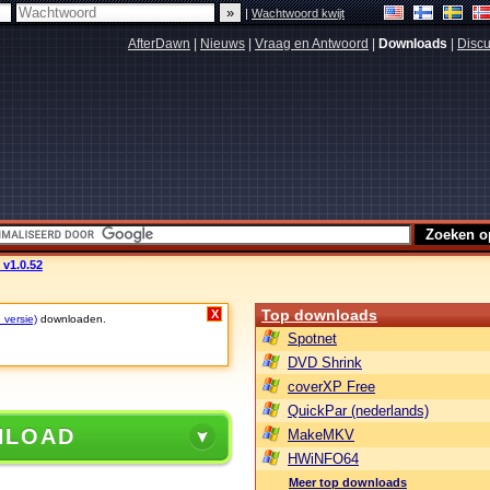
|
Wachtwoord kwijt
AfterDawn
|
Nieuws
|
Vraag en Antwoord
|
Downloads
|
Discu
 v1.0.52
Top downloads
X
 versie)
downloaden.
Spotnet
DVD Shrink
coverXP Free
QuickPar (nederlands)
NLOAD
MakeMKV
HWiNFO64
Meer top downloads