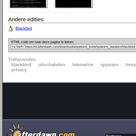
Andere edities:
Blackbird
HTML code om naar deze pagina te linken:
Trefwoorden:
blackbird
uitschakelen
telemetrie
spyware
twea
privacy