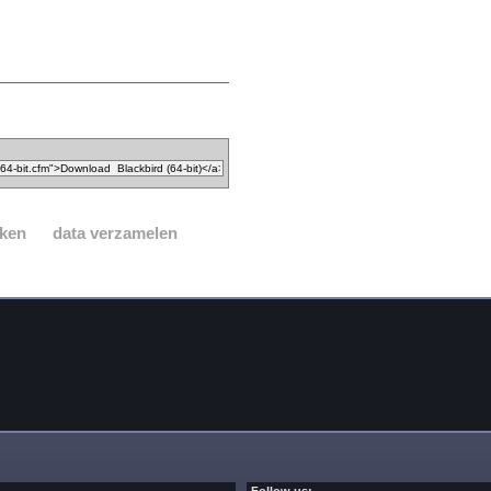
ken
data verzamelen