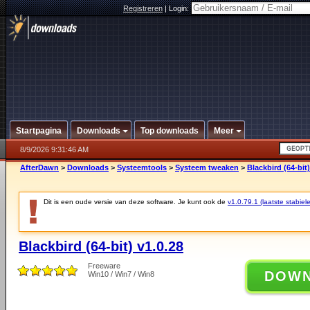
Registreren
|
Login:
Startpagina
Downloads
Top downloads
Meer
8/9/2026 9:31:46 AM
AfterDawn
>
Downloads
>
Systeemtools
>
Systeem tweaken
>
Blackbird (64-bit)
Dit is een oude versie van deze software. Je kunt ook de
v1.0.79.1 (laatste stabiele
Blackbird (64-bit) v1.0.28
Freeware
DOW
Win10 / Win7 / Win8