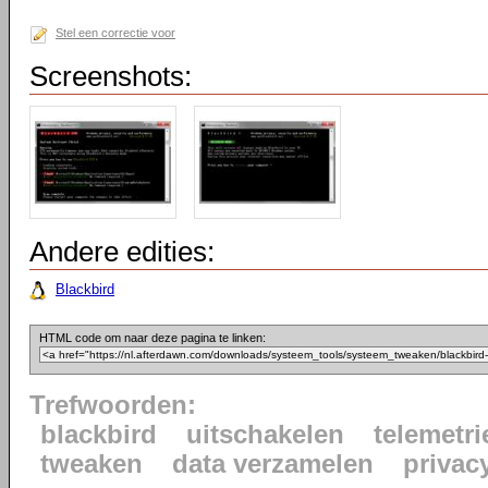
Stel een correctie voor
Screenshots:
Andere edities:
Blackbird
HTML code om naar deze pagina te linken:
Trefwoorden:
blackbird
uitschakelen
telemetri
tweaken
data verzamelen
privac