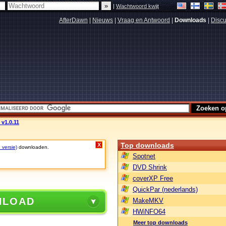
|
Wachtwoord kwijt
AfterDawn
|
Nieuws
|
Vraag en Antwoord
|
Downloads
|
Discu
 v1.0.11
Top downloads
X
 versie)
downloaden.
Spotnet
DVD Shrink
coverXP Free
QuickPar (nederlands)
NLOAD
MakeMKV
HWiNFO64
Meer top downloads