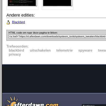
Andere edities:
Blackbird
HTML code om naar deze pagina te linken:
Trefwoorden:
blackbird
uitschakelen
telemetrie
spyware
twea
privacy