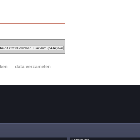
ken
data verzamelen