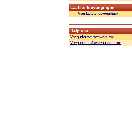
Laatste toevoegingen
Meer laatste toevoegingen
Help ons
Voeg nieuwe software toe
Voeg een software update toe