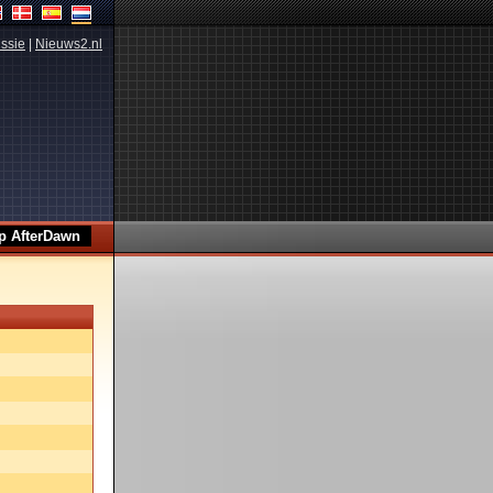
ssie
|
Nieuws2.nl