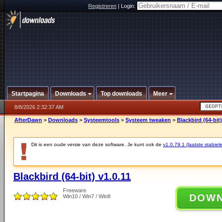
Registreren
|
Login:
Startpagina
Downloads
Top downloads
Meer
8/8/2026 2:32:37 AM
AfterDawn
>
Downloads
>
Systeemtools
>
Systeem tweaken
>
Blackbird (64-bit)
Dit is een oude versie van deze software. Je kunt ook de
v1.0.79.1 (laatste stabiele
Blackbird (64-bit) v1.0.11
Freeware
DOW
Win10 / Win7 / Win8