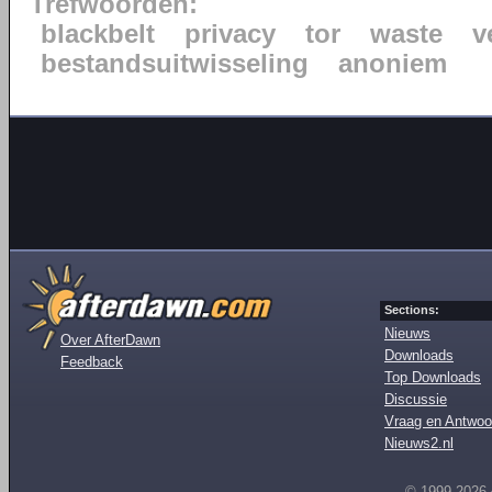
Trefwoorden:
blackbelt
privacy
tor
waste
v
bestandsuitwisseling
anoniem
Sections:
Nieuws
Over AfterDawn
Downloads
Feedback
Top Downloads
Discussie
Vraag en Antwoo
Nieuws2.nl
© 1999-2026