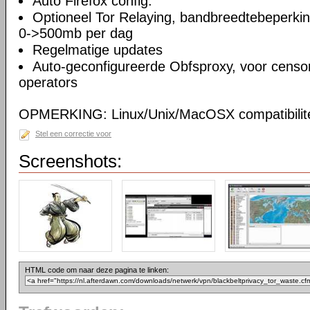
Auto Firefox config.
Optioneel Tor Relaying, bandbreedtebeperki
0->500mb per dag
Regelmatige updates
Auto-geconfigureerde Obfsproxy, voor censor
operators
OPMERKING: Linux/Unix/MacOSX compatibilite
Stel een correctie voor
Screenshots:
HTML code om naar deze pagina te linken: