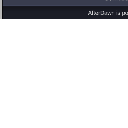
AfterDawn is p