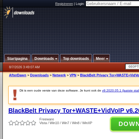
Registreren
|
Login:
Startpagina
Downloads
Top downloads
Meer
8/7/2026 3:49:07 AM
AfterDawn
>
Downloads
>
Netwerk
>
VPN
>
BlackBelt Privacy Tor+WASTE+VidVo
Dit is een oude versie van deze software. Je kunt ook de
v9.2020.05.1 (laatste stab
BlackBelt Privacy Tor+WASTE+VidVoIP v6.2
Freeware
DOW
Vista / Win10 / Win7 / Win8 / WinXP