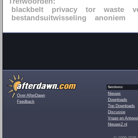
Trefwoorden:
blackbelt
privacy
tor
waste
v
bestandsuitwisseling
anoniem
Sections:
Nieuws
Over AfterDawn
Downloads
Feedback
Top Downloads
Discussie
Vraag en Antwoo
Nieuws2.nl
© 1999-2026