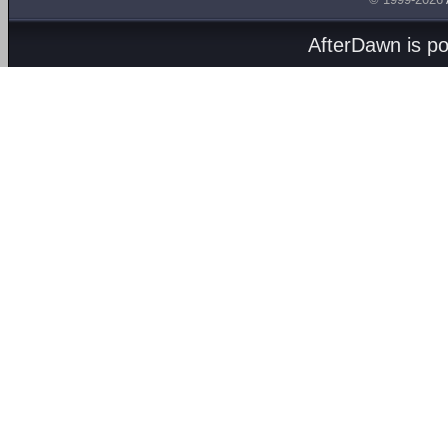
AfterDawn is p