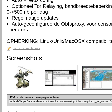
Auto Firefox config.
Optioneel Tor Relaying, bandbreedtebeperki
0->500mb per dag
Regelmatige updates
Auto-geconfigureerde Obfsproxy, voor censor
operators
OPMERKING: Linux/Unix/MacOSX compatibilite
Stel een correctie voor
Screenshots:
HTML code om naar deze pagina te linken: