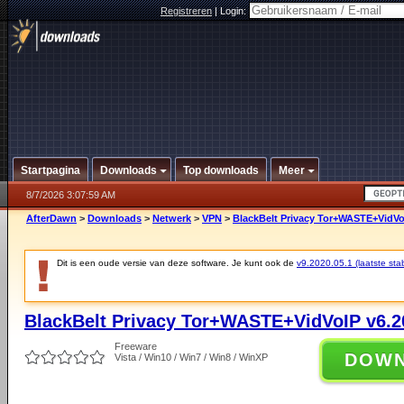
Registreren
|
Login:
Startpagina
Downloads
Top downloads
Meer
8/7/2026 3:07:59 AM
AfterDawn
>
Downloads
>
Netwerk
>
VPN
>
BlackBelt Privacy Tor+WASTE+VidVo
Dit is een oude versie van deze software. Je kunt ook de
v9.2020.05.1 (laatste stab
BlackBelt Privacy Tor+WASTE+VidVoIP v6.2
Freeware
DOW
Vista / Win10 / Win7 / Win8 / WinXP