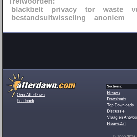
Trefwoorden:
blackbelt
privacy
tor
waste
v
bestandsuitwisseling
anoniem
Sections:
Nieuws
Over AfterDawn
Downloads
Feedback
Top Downloads
Discussie
Vraag en Antwoo
Nieuws2.nl
© 1999-2026