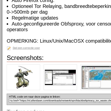
Auto Firefox config.
Optioneel Tor Relaying, bandbreedtebeperki
0->500mb per dag
Regelmatige updates
Auto-geconfigureerde Obfsproxy, voor censor
operators
OPMERKING: Linux/Unix/MacOSX compatibilite
Stel een correctie voor
Screenshots:
HTML code om naar deze pagina te linken: