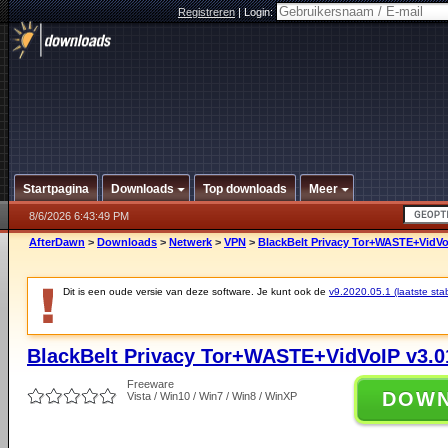
Registreren
|
Login:
Startpagina
Downloads
Top downloads
Meer
8/6/2026 6:43:49 PM
AfterDawn
>
Downloads
>
Netwerk
>
VPN
>
BlackBelt Privacy Tor+WASTE+VidVoI
Dit is een oude versie van deze software. Je kunt ook de
v9.2020.05.1 (laatste stab
BlackBelt Privacy Tor+WASTE+VidVoIP v3.0
Freeware
DOW
Vista / Win10 / Win7 / Win8 / WinXP