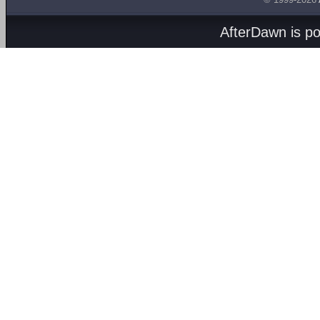
AfterDawn is p