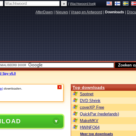
|
Wachtwoord kwijt
AfterDawn
|
Nieuws
|
Vraag en Antwoord
|
Downloads
|
Discu
d Spy v5.0
Top downloads
X
ie)
downloaden.
Spotnet
DVD Shrink
coverXP Free
QuickPar (nederlands)
NLOAD
MakeMKV
HWiNFO64
Meer top downloads