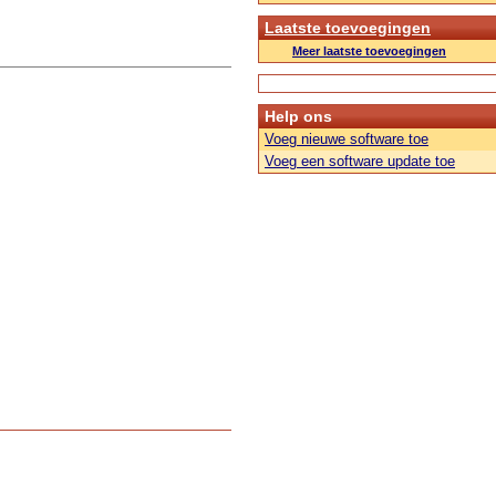
Laatste toevoegingen
Meer laatste toevoegingen
Help ons
Voeg nieuwe software toe
Voeg een software update toe