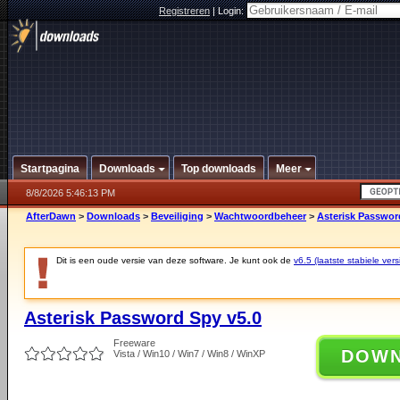
Registreren
|
Login:
Startpagina
Downloads
Top downloads
Meer
8/8/2026 5:46:13 PM
AfterDawn
>
Downloads
>
Beveiliging
>
Wachtwoordbeheer
>
Asterisk Passwor
Dit is een oude versie van deze software. Je kunt ook de
v6.5 (laatste stabiele vers
Asterisk Password Spy v5.0
Freeware
DOW
Vista / Win10 / Win7 / Win8 / WinXP