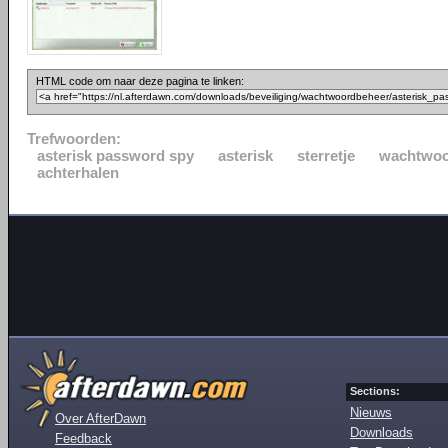
HTML code om naar deze pagina te linken:
Trefwoorden:
asterisk password spy
asterisk
sterretje
wachtwo
achterhalen
Sections:
Nieuws
Over AfterDawn
Downloads
Feedback