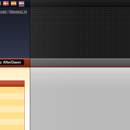
ssie
|
Nieuws2.nl