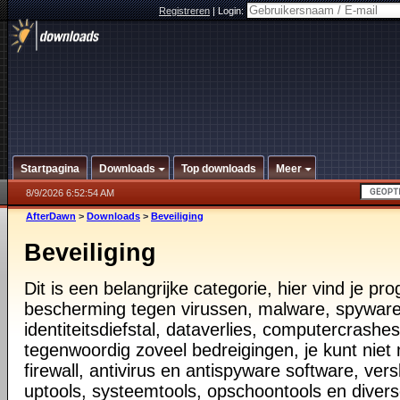
Registreren
|
Login:
Startpagina
Downloads
Top downloads
Meer
8/9/2026 6:52:54 AM
AfterDawn
>
Downloads
>
Beveiliging
Beveiliging
Dit is een belangrijke categorie, hier vind je p
bescherming tegen virussen, malware, spyware
identiteitsdiefstal, dataverlies, computercrashes,
tegenwoordig zoveel bedreigingen, je kunt nie
firewall, antivirus en antispyware software, vers
uptools, systeemtools, opschoontools en diver