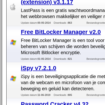
(extension) v3.1.17
LastPass is een gratis wachtwoordmana
het webbrowsen makkelijker en veiliger 
Update datum:
05-05-2014
Downloads :
863
Bestandsgrootte
Free BitLocker Manager v2.0
Free BitLocker Manager is een tool voor
beheren van schijven die worden beveili
Microsoft Bitlocker encryptie.
Update datum:
01-05-2014
Downloads :
821
Bestandsgrootte
iSpy v7.2.1.0
iSpy is een beveiligingsapplicatie die me
van de webcam en microfoon van je co
beweging en geluid kan detecteren.
Update datum:
11-06-2019
Downloads :
805
Bestandsgrootte
Password Cracker v4.32