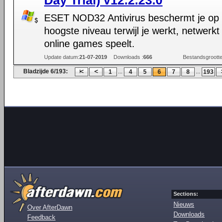
Day Trial) v12.2.23.0
ESET NOD32 Antivirus beschermt je op 
hoogste niveau terwijl je werkt, netwerkt
online games speelt.
Update datum:
21-07-2019
Downloads :
666
Bestandsgrootte
Bladzijde 6/193:
...
...
1
4
5
6
7
8
193
Sections:
Nieuws
Over AfterDawn
Downloads
Feedback