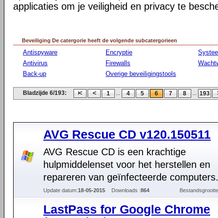
applicaties om je veiligheid en privacy te besc
Beveiliging De catergorie heeft de volgende subcatergorieen
Antispyware
Encryptie
Syste
Antivirus
Firewalls
Wacht
Back-up
Overige beveiligingstools
Bladzijde 6/193:
...
...
1
4
5
6
7
8
193
AVG Rescue CD v120.150511
AVG Rescue CD is een krachtige
hulpmiddelenset voor het herstellen en
repareren van geïnfecteerde computers
Update datum:
18-05-2015
Downloads :
864
Bestandsgrootte
LastPass for Google Chrome