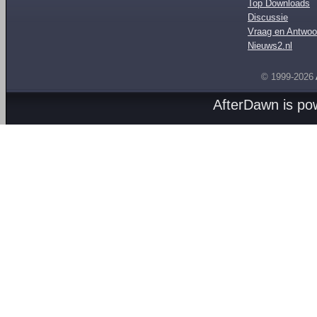
Top Downloads
Discussie
Vraag en Antwoo
Nieuws2.nl
© 1999-2026
AfterDawn is p