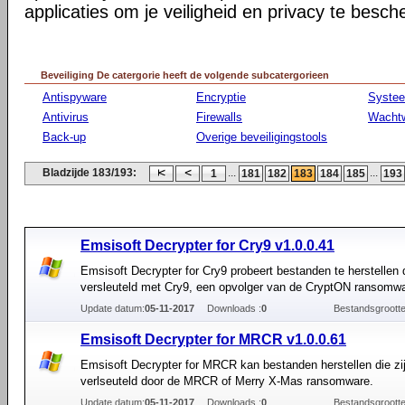
applicaties om je veiligheid en privacy te besc
Beveiliging De catergorie heeft de volgende subcatergorieen
Antispyware
Encryptie
Syste
Antivirus
Firewalls
Wacht
Back-up
Overige beveiligingstools
Bladzijde 183/193:
...
...
1
181
182
183
184
185
193
Emsisoft Decrypter for Cry9 v1.0.0.41
Emsisoft Decrypter for Cry9 probeert bestanden te herstellen d
versleuteld met Cry9, een opvolger van de CryptON ransomwa
Update datum:
05-11-2017
Downloads :
0
Bestandsgrootte
Emsisoft Decrypter for MRCR v1.0.0.61
Emsisoft Decrypter for MRCR kan bestanden herstellen die zi
verlseuteld door de MRCR of Merry X-Mas ransomware.
Update datum:
05-11-2017
Downloads :
0
Bestandsgrootte