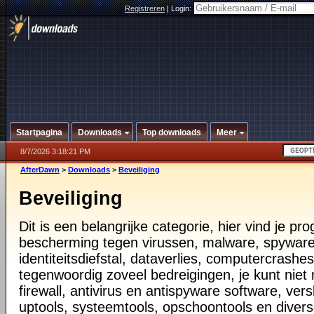
Registreren
|
Login:
Startpagina
Downloads
Top downloads
Meer
8/7/2026 3:18:21 PM
AfterDawn
>
Downloads
>
Beveiliging
Beveiliging
Dit is een belangrijke categorie, hier vind je p
bescherming tegen virussen, malware, spyware
identiteitsdiefstal, dataverlies, computercrashes,
tegenwoordig zoveel bedreigingen, je kunt nie
firewall, antivirus en antispyware software, vers
uptools, systeemtools, opschoontools en diver