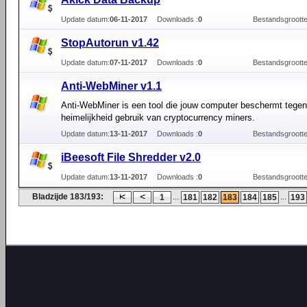
Update datum:
06-11-2017
Downloads :
0
Bestandsgrootte
StopAutorun v1.42
Update datum:
07-11-2017
Downloads :
0
Bestandsgrootte
Anti-WebMiner v1.1
Anti-WebMiner is een tool die jouw computer beschermt tegen
heimelijkheid gebruik van cryptocurrency miners.
Update datum:
13-11-2017
Downloads :
0
Bestandsgrootte
iBeesoft File Shredder v2.0
Update datum:
13-11-2017
Downloads :
0
Bestandsgrootte
Bladzijde 183/193:
...
...
1
181
182
183
184
185
193