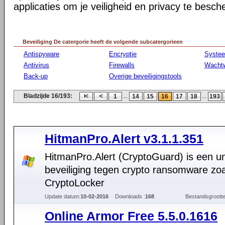
applicaties om je veiligheid en privacy te besc
Beveiliging De catergorie heeft de volgende subcatergorieen
Antispyware
Encryptie
Syste
Antivirus
Firewalls
Wacht
Back-up
Overige beveiligingstools
Bladzijde 16/193:
...
...
1
14
15
16
17
18
193
HitmanPro.Alert v3.1.1.351
HitmanPro.Alert (CryptoGuard) is een un
beveiliging tegen crypto ransomware zoa
CryptoLocker
Update datum:
10-02-2016
Downloads :
168
Bestandsgrootte
Online Armor Free 5.5.0.1616