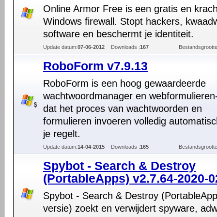
Online Armor Free is een gratis en krach
Windows firewall. Stopt hackers, kwaadwi
software en beschermt je identiteit.
Update datum:
07-06-2012
Downloads :
167
Bestandsgrootte
RoboForm v7.9.13
RoboForm is een hoog gewaardeerde
wachtwoordmanager en webformulieren-i
dat het proces van wachtwoorden en
formulieren invoeren volledig automatis
je regelt.
Update datum:
14-04-2015
Downloads :
165
Bestandsgrootte
Spybot - Search & Destroy
(PortableApps) v2.7.64-2020-0
Spybot - Search & Destroy (PortableAp
versie) zoekt en verwijdert spyware, ad