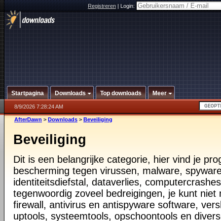
Registreren
|
Login:
Startpagina
Downloads
Top downloads
Meer
8/9/2026 7:28:24 AM
AfterDawn
>
Downloads
>
Beveiliging
Beveiliging
Dit is een belangrijke categorie, hier vind je p
bescherming tegen virussen, malware, spyware
identiteitsdiefstal, dataverlies, computercrashes,
tegenwoordig zoveel bedreigingen, je kunt nie
firewall, antivirus en antispyware software, vers
uptools, systeemtools, opschoontools en diver