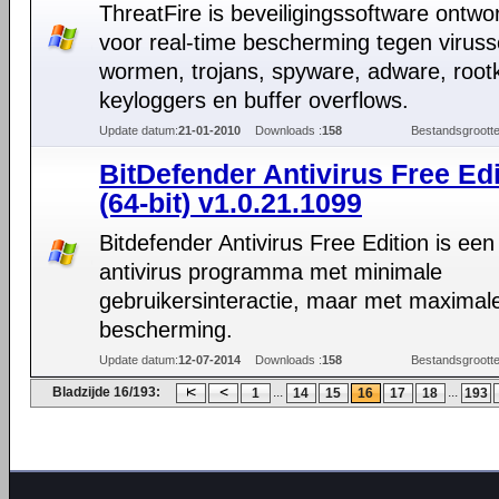
ThreatFire is beveiligingssoftware ontw
voor real-time bescherming tegen viruss
wormen, trojans, spyware, adware, rootk
keyloggers en buffer overflows.
Update datum:
21-01-2010
Downloads :
158
Bestandsgrootte
BitDefender Antivirus Free Edi
(64-bit) v1.0.21.1099
Bitdefender Antivirus Free Edition is een
antivirus programma met minimale
gebruikersinteractie, maar met maximal
bescherming.
Update datum:
12-07-2014
Downloads :
158
Bestandsgrootte
Bladzijde 16/193:
...
...
1
14
15
16
17
18
193