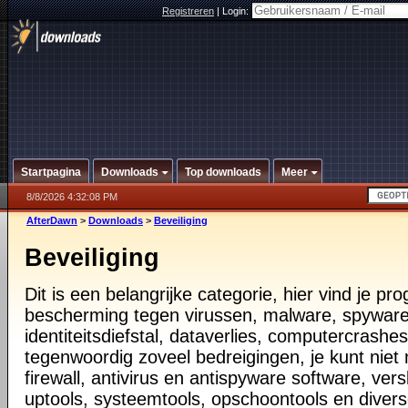
Registreren
|
Login:
Startpagina
Downloads
Top downloads
Meer
8/8/2026 4:32:08 PM
AfterDawn
>
Downloads
>
Beveiliging
Beveiliging
Dit is een belangrijke categorie, hier vind je p
bescherming tegen virussen, malware, spyware
identiteitsdiefstal, dataverlies, computercrashes,
tegenwoordig zoveel bedreigingen, je kunt nie
firewall, antivirus en antispyware software, vers
uptools, systeemtools, opschoontools en diver