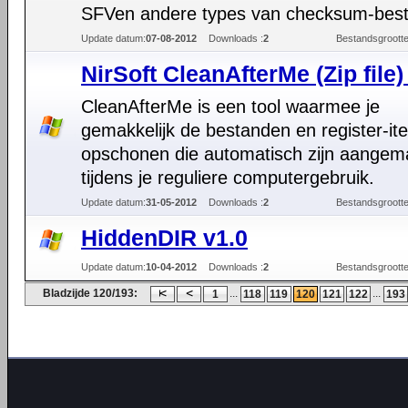
SFVen andere types van checksum-bes
Update datum:
07-08-2012
Downloads :
2
Bestandsgrootte
NirSoft CleanAfterMe (Zip file)
CleanAfterMe is een tool waarmee je
gemakkelijk de bestanden en register-it
opschonen die automatisch zijn aangem
tijdens je reguliere computergebruik.
Update datum:
31-05-2012
Downloads :
2
Bestandsgrootte
HiddenDIR v1.0
Update datum:
10-04-2012
Downloads :
2
Bestandsgrootte
Bladzijde 120/193:
...
...
1
118
119
120
121
122
193