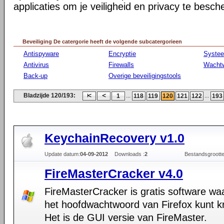
applicaties om je veiligheid en privacy te besc
Beveiliging De catergorie heeft de volgende subcatergorieen
Antispyware
Encryptie
Syste
Antivirus
Firewalls
Wacht
Back-up
Overige beveiligingstools
Bladzijde 120/193:
...
...
1
118
119
120
121
122
193
KeychainRecovery v1.0
Update datum:
04-09-2012
Downloads :
2
Bestandsgrootte
FireMasterCracker v4.0
FireMasterCracker is gratis software wa
het hoofdwachtwoord van Firefox kunt k
Het is de GUI versie van FireMaster.