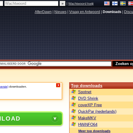
|
Wachtwoord kwijt
AfterDawn
|
Nieuws
|
Vraag en Antwoord
|
Downloads
|
Discu
Top downloads
X
versie)
downloaden.
Spotnet
DVD Shrink
coverXP Free
QuickPar (nederlands)
NLOAD
MakeMKV
HWiNFO64
Meer top downloads