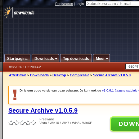
Registreren
|
Login:
Startpagina
Downloads
Top downloads
Meer
8/8/2026 11:21:00 AM
AfterDawn
>
Downloads
>
Desktop
>
Compressie
>
Secure Archive v1.0.5.9
Dit is een oude versie van deze software. Je kunt ook de
v1.0.6.1 (laatste stabiele 
Secure Archive v1.0.5.9
Freeware
DOW
Vista / Win10 / Win7 / Win8 / WinXP