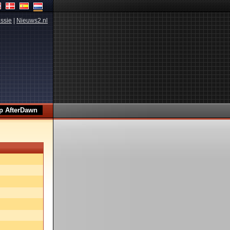
ssie
|
Nieuws2.nl