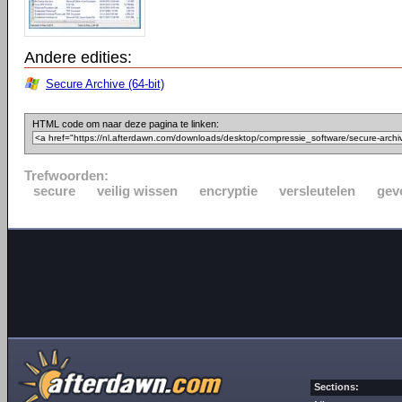
Andere edities:
Secure Archive (64-bit)
HTML code om naar deze pagina te linken:
Trefwoorden:
secure
veilig wissen
encryptie
versleutelen
gev
Sections: