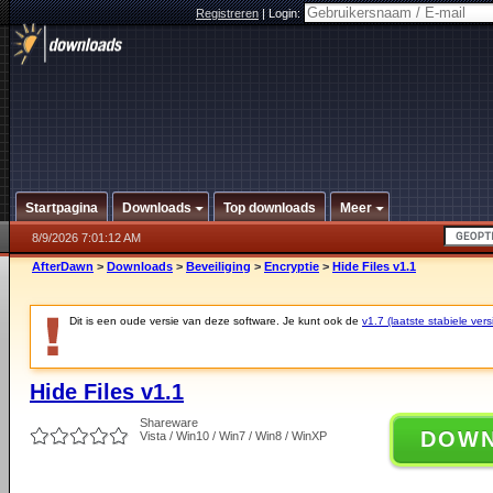
Registreren
|
Login:
Startpagina
Downloads
Top downloads
Meer
8/9/2026 7:01:12 AM
AfterDawn
>
Downloads
>
Beveiliging
>
Encryptie
>
Hide Files v1.1
Dit is een oude versie van deze software. Je kunt ook de
v1.7 (laatste stabiele vers
Hide Files v1.1
Shareware
DOW
Vista / Win10 / Win7 / Win8 / WinXP