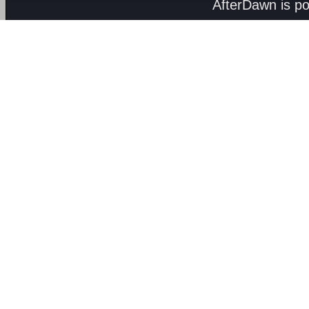
AfterDawn is p