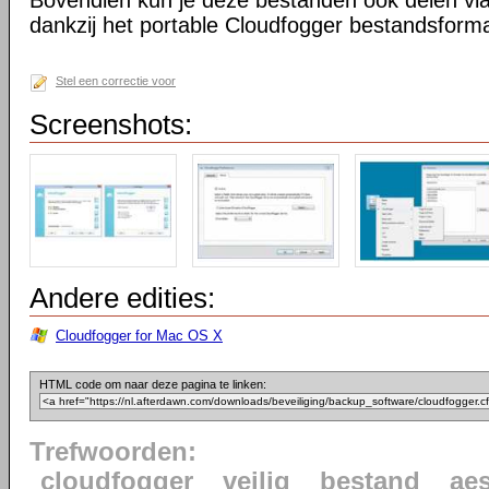
Bovendien kun je deze bestanden ook delen via
dankzij het portable Cloudfogger bestandsform
Stel een correctie voor
Screenshots:
Andere edities:
Cloudfogger for Mac OS X
HTML code om naar deze pagina te linken:
Trefwoorden:
cloudfogger
veilig
bestand
ae