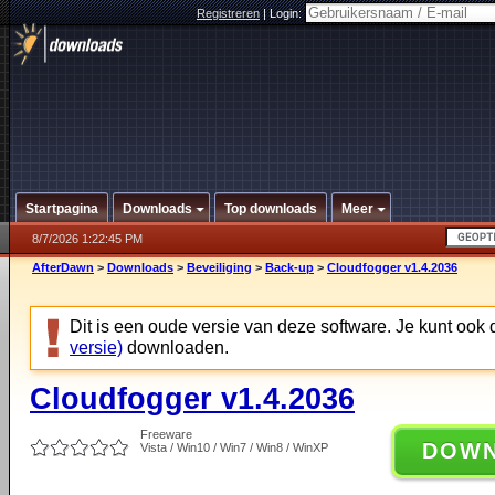
Registreren
|
Login:
Startpagina
Downloads
Top downloads
Meer
8/7/2026 1:22:45 PM
AfterDawn
>
Downloads
>
Beveiliging
>
Back-up
>
Cloudfogger v1.4.2036
Dit is een oude versie van deze software. Je kunt ook
versie)
downloaden.
Cloudfogger v1.4.2036
Freeware
DOW
Vista / Win10 / Win7 / Win8 / WinXP