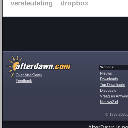
versleuteling
dropbox
Sections:
Nieuws
Over AfterDawn
Downloads
Feedback
Top Downloads
Discussie
Vraag en Antwoo
Nieuws2.nl
© 1999-2026
AfterDawn is p