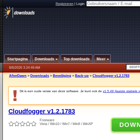
Registreren
|
Login:
Startpagina
Downloads
Top downloads
Meer
8/6/2026 3:24:49 AM
AfterDawn
>
Downloads
>
Beveiliging
>
Back-up
>
Cloudfogger v1.2.1783
Dit is een oude versie van deze software. Je kunt ook de
v1.5.49 (laatste stabiele v
Cloudfogger v1.2.1783
Freeware
DOW
Vista / Win10 / Win7 / Win8 / WinXP