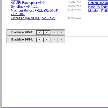
AOMEI Backupper v6.0
14-09-2020
Cobian Backu
SyncBack v9.4.1.1
17-08-2020
EaseUS Todo
Macrium Reflect FREE (32/64 bit)
06-08-2020
Macrium Refle
v7.2.5107
Clonezilla (64-bit ISO) v2.6.7-28
31-07-2020
Bladzijde 26/20:
Bladzijde 26/20: