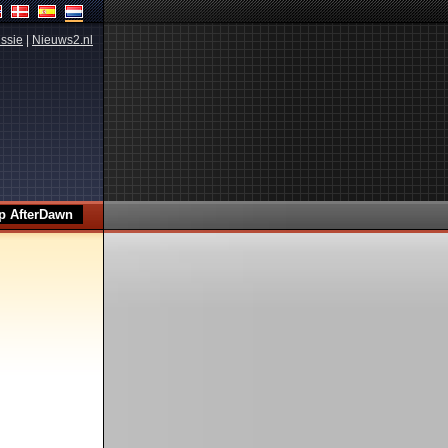
ssie
|
Nieuws2.nl