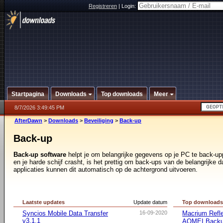
Registreren
|
Login:
Startpagina
Downloads
Top downloads
Meer
8/7/2026 3:49:45 PM
AfterDawn
>
Downloads
>
Beveiliging
>
Back-up
Back-up
Back-up software
helpt je om belangrijke gegevens op je PC te back-up
en je harde schijf crasht, is het prettig om back-ups van de belangrijke 
applicaties kunnen dit automatisch op de achtergrond uitvoeren.
Laatste updates
Update datum
Top download
Syncios Mobile Data Transfer
16-09-2020
Macrium Refle
v3.1.1
AOMEI Backu