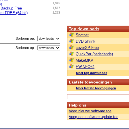
p
1,949
 Backup Free
1,517
ct FREE (64-bit)
1,272
Top downloads
Spotnet
Sorteren op:
DVD Shrink
coverXP Free
Sorteren op:
QuickPar (nederlands)
MakeMKV
HWiNFO64
Meer top downloads
Laatste toevoegingen
Meer laatste toevoegingen
Help ons
Voeg nieuwe software toe
Voeg een software update toe