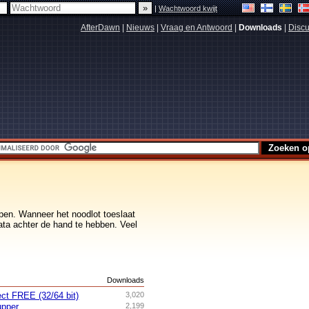
|
Wachtwoord kwijt
AfterDawn
|
Nieuws
|
Vraag en Antwoord
|
Downloads
|
Discu
pen. Wanneer het noodlot toeslaat
data achter de hand te hebben. Veel
s
Downloads
ct FREE (32/64 bit)
3,020
pper
2,199