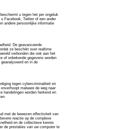
n beschermt u tegen het per ongeluk
l u Facebook, Twitter of een ander
en andere persoonlijke informatie
nelheid. De geavanceerde
rdat ze beschikt over realtime
 wereld verbonden die ook aan het
hte of onbekende gegevens worden
 geanalyseerd en in de
iging tegen cybercriminaliteit en
h onverhoopt malware de weg naar
jke handelingen worden herkend en
ten.
ud met de bewezen effectiviteit van
ctievere reactie op de complexe
nelheid en de collectieve kennis
der de prestaties van uw computer te