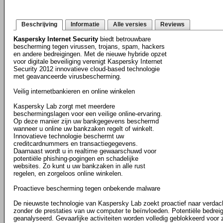
Beschrijving
Informatie
Alle versies
Reviews
Kaspersky Internet Security
biedt betrouwbare
bescherming tegen virussen, trojans, spam, hackers
en andere bedreigingen. Met de nieuwe hybride opzet
voor digitale beveiliging verenigt Kaspersky Internet
Security 2012 innovatieve cloud-based technologie
met geavanceerde virusbescherming.
Veilig internetbankieren en online winkelen
Kaspersky Lab zorgt met meerdere
beschermingslagen voor een veilige online-ervaring.
Op deze manier zijn uw bankgegevens beschermd
wanneer u online uw bankzaken regelt of winkelt.
Innovatieve technologie beschermt uw
creditcardnummers en transactiegegevens.
Daarnaast wordt u in realtime gewaarschuwd voor
potentiële phishing-pogingen en schadelijke
websites. Zo kunt u uw bankzaken in alle rust
regelen, en zorgeloos online winkelen.
Proactieve bescherming tegen onbekende malware
De nieuwste technologie van Kaspersky Lab zoekt proactief naar verdach
zonder de prestaties van uw computer te beïnvloeden. Potentiële bedrei
geanalyseerd. Gevaarlijke activiteiten worden volledig geblokkeerd voo