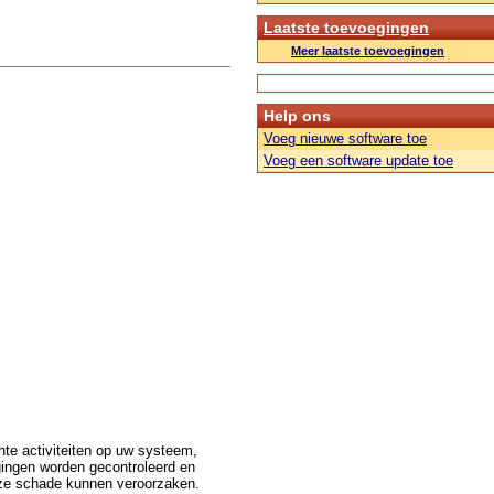
Laatste toevoegingen
Meer laatste toevoegingen
Help ons
Voeg nieuwe software toe
Voeg een software update toe
te activiteiten op uw systeem,
gingen worden gecontroleerd en
r ze schade kunnen veroorzaken.