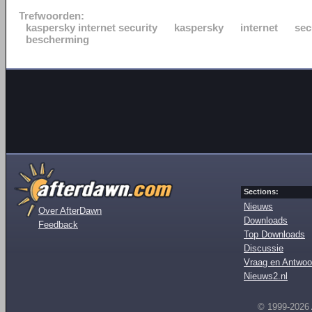
Trefwoorden:
kaspersky internet security
kaspersky
internet
sec
bescherming
Sections:
Nieuws
Over AfterDawn
Downloads
Feedback
Top Downloads
Discussie
Vraag en Antwoo
Nieuws2.nl
© 1999-2026