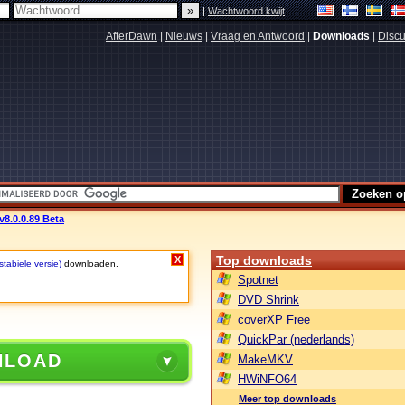
|
Wachtwoord kwijt
AfterDawn
|
Nieuws
|
Vraag en Antwoord
|
Downloads
|
Discu
v8.0.0.89 Beta
Top downloads
X
tabiele versie)
downloaden.
Spotnet
DVD Shrink
coverXP Free
QuickPar (nederlands)
NLOAD
MakeMKV
HWiNFO64
Meer top downloads