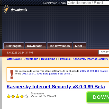
Registreren
|
Login:
Startpagina
Downloads
Top downloads
Meer
8/6/2026 10:34:34 PM
AfterDawn
>
Downloads
>
Beveiliging
>
Firewalls
>
Kaspersky Internet Security 
Dit is een oude versie van deze software. Je kunt ook de
2015 15.0.0.463 (laatste s
of de
2013 13.0.1.4067 Beta (laatste beta versie)
.
Kaspersky Internet Security v8.0.0.89 Beta
Shareware
DOW
Vista / Win2k / WinXP