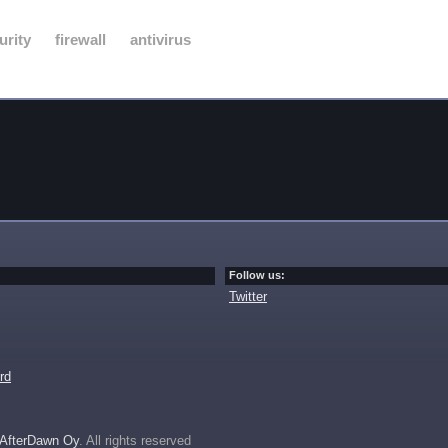
urity
firewall
antivirus
Follow us:
Twitter
rd
AfterDawn Oy
. All rights reserved