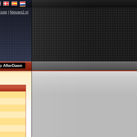
ssie
|
Nieuws2.nl