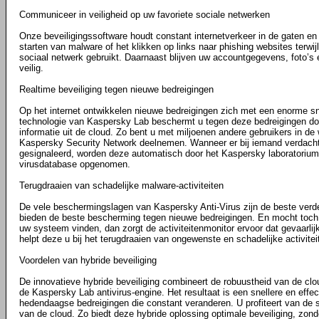
Communiceer in veiligheid op uw favoriete sociale netwerken
Onze beveiligingssoftware houdt constant internetverkeer in de gaten e
starten van malware of het klikken op links naar phishing websites terwij
sociaal netwerk gebruikt. Daarnaast blijven uw accountgegevens, foto’s 
veilig.
Realtime beveiliging tegen nieuwe bedreigingen
Op het internet ontwikkelen nieuwe bedreigingen zich met een enorme s
technologie van Kaspersky Lab beschermt u tegen deze bedreigingen doo
informatie uit de cloud. Zo bent u met miljoenen andere gebruikers in de
Kaspersky Security Network deelnemen. Wanneer er bij iemand verdac
gesignaleerd, worden deze automatisch door het Kaspersky laboratorium
virusdatabase opgenomen.
Terugdraaien van schadelijke malware-activiteiten
De vele beschermingslagen van Kaspersky Anti-Virus zijn de beste verded
bieden de beste bescherming tegen nieuwe bedreigingen. En mocht toc
uw systeem vinden, dan zorgt de activiteitenmonitor ervoor dat gevaarli
helpt deze u bij het terugdraaien van ongewenste en schadelijke activitei
Voordelen van hybride beveiliging
De innovatieve hybride beveiliging combineert de robuustheid van de clo
de Kaspersky Lab antivirus-engine. Het resultaat is een snellere en effe
hedendaagse bedreigingen die constant veranderen. U profiteert van de s
van de cloud. Zo biedt deze hybride oplossing optimale beveiliging, zon