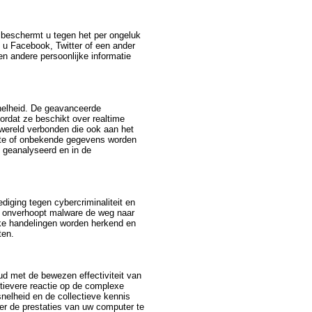
n beschermt u tegen het per ongeluk
l u Facebook, Twitter of een ander
en andere persoonlijke informatie
nelheid. De geavanceerde
rdat ze beschikt over realtime
 wereld verbonden die ook aan het
hte of onbekende gegevens worden
 geanalyseerd en in de
iging tegen cybercriminaliteit en
h onverhoopt malware de weg naar
jke handelingen worden herkend en
ten.
ud met de bewezen effectiviteit van
ctievere reactie op de complexe
nelheid en de collectieve kennis
der de prestaties van uw computer te