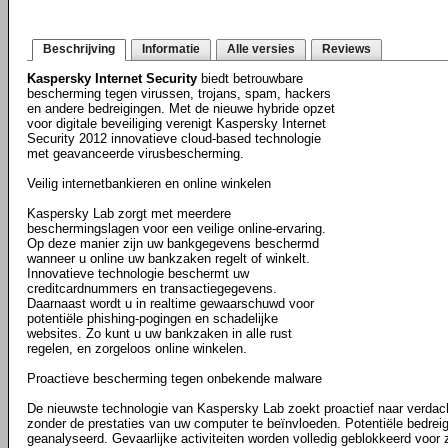
Beschrijving
Informatie
Alle versies
Reviews
Kaspersky Internet Security
biedt betrouwbare
bescherming tegen virussen, trojans, spam, hackers
en andere bedreigingen. Met de nieuwe hybride opzet
voor digitale beveiliging verenigt Kaspersky Internet
Security 2012 innovatieve cloud-based technologie
met geavanceerde virusbescherming.
Veilig internetbankieren en online winkelen
Kaspersky Lab zorgt met meerdere
beschermingslagen voor een veilige online-ervaring.
Op deze manier zijn uw bankgegevens beschermd
wanneer u online uw bankzaken regelt of winkelt.
Innovatieve technologie beschermt uw
creditcardnummers en transactiegegevens.
Daarnaast wordt u in realtime gewaarschuwd voor
potentiële phishing-pogingen en schadelijke
websites. Zo kunt u uw bankzaken in alle rust
regelen, en zorgeloos online winkelen.
Proactieve bescherming tegen onbekende malware
De nieuwste technologie van Kaspersky Lab zoekt proactief naar verdach
zonder de prestaties van uw computer te beïnvloeden. Potentiële bedrei
geanalyseerd. Gevaarlijke activiteiten worden volledig geblokkeerd voo