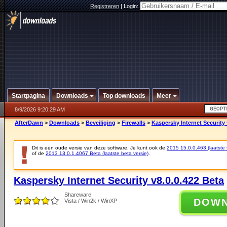
Registreren
|
Login:
Startpagina
Downloads
Top downloads
Meer
8/9/2026 9:20:29 AM
AfterDawn
>
Downloads
>
Beveiliging
>
Firewalls
>
Kaspersky Internet Security 
Dit is een oude versie van deze software. Je kunt ook de
2015 15.0.0.463 (laatste s
of de
2013 13.0.1.4067 Beta (laatste beta versie)
.
Kaspersky Internet Security v8.0.0.422 Beta
Shareware
DOW
Vista / Win2k / WinXP