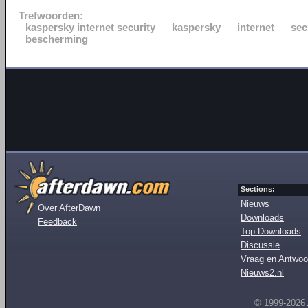
Trefwoorden:
kaspersky internet security
kaspersky
internet
sec
bescherming
Sections:
Nieuws
Over AfterDawn
Downloads
Feedback
Top Downloads
Discussie
Vraag en Antwoo
Nieuws2.nl
© 1999-2026