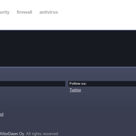
urity
firewall
antivirus
Follow us:
Twitter
rd
AfterDawn Oy
. All rights reserved