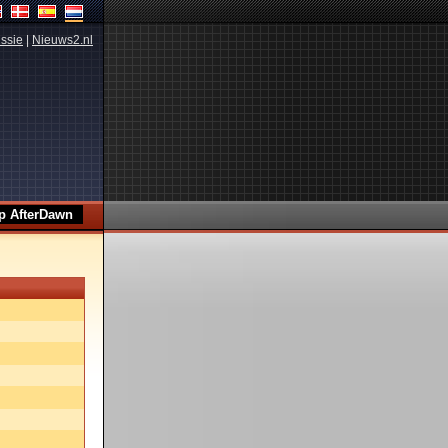
ssie
|
Nieuws2.nl