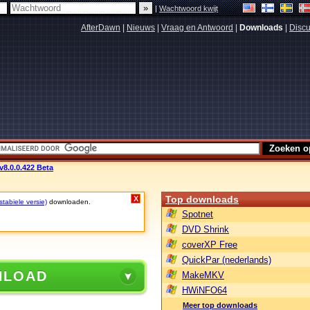
|
Wachtwoord kwijt
AfterDawn
|
Nieuws
|
Vraag en Antwoord
|
Downloads
|
Discu
v8.0.0.422 Beta
Top downloads
X
tabiele versie)
downloaden.
Spotnet
DVD Shrink
coverXP Free
QuickPar (nederlands)
NLOAD
MakeMKV
HWiNFO64
Meer top downloads