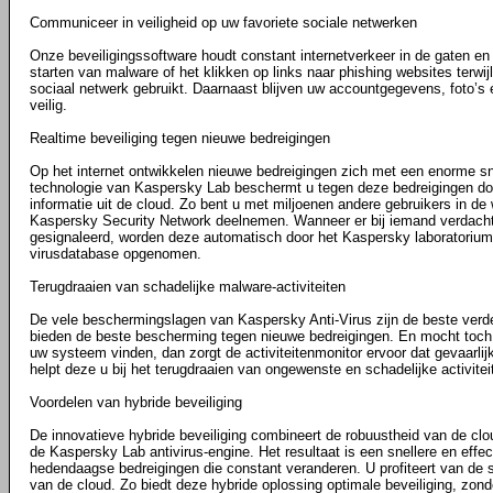
Communiceer in veiligheid op uw favoriete sociale netwerken
Onze beveiligingssoftware houdt constant internetverkeer in de gaten e
starten van malware of het klikken op links naar phishing websites terwij
sociaal netwerk gebruikt. Daarnaast blijven uw accountgegevens, foto’s 
veilig.
Realtime beveiliging tegen nieuwe bedreigingen
Op het internet ontwikkelen nieuwe bedreigingen zich met een enorme s
technologie van Kaspersky Lab beschermt u tegen deze bedreigingen doo
informatie uit de cloud. Zo bent u met miljoenen andere gebruikers in de
Kaspersky Security Network deelnemen. Wanneer er bij iemand verdac
gesignaleerd, worden deze automatisch door het Kaspersky laboratorium
virusdatabase opgenomen.
Terugdraaien van schadelijke malware-activiteiten
De vele beschermingslagen van Kaspersky Anti-Virus zijn de beste verded
bieden de beste bescherming tegen nieuwe bedreigingen. En mocht toc
uw systeem vinden, dan zorgt de activiteitenmonitor ervoor dat gevaarli
helpt deze u bij het terugdraaien van ongewenste en schadelijke activitei
Voordelen van hybride beveiliging
De innovatieve hybride beveiliging combineert de robuustheid van de clo
de Kaspersky Lab antivirus-engine. Het resultaat is een snellere en effe
hedendaagse bedreigingen die constant veranderen. U profiteert van de s
van de cloud. Zo biedt deze hybride oplossing optimale beveiliging, zon