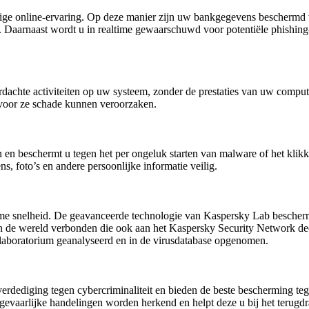
ige online-ervaring. Op deze manier zijn uw bankgegevens beschermd w
 Daarnaast wordt u in realtime gewaarschuwd voor potentiële phishing
dachte activiteiten op uw systeem, zonder de prestaties van uw comput
 voor ze schade kunnen veroorzaken.
 en beschermt u tegen het per ongeluk starten van malware of het klikk
, foto’s en andere persoonlijke informatie veilig.
me snelheid. De geavanceerde technologie van Kaspersky Lab beschermt
s in de wereld verbonden die ook aan het Kaspersky Security Network 
laboratorium geanalyseerd en in de virusdatabase opgenomen.
verdediging tegen cybercriminaliteit en bieden de beste bescherming 
gevaarlijke handelingen worden herkend en helpt deze u bij het terugdr