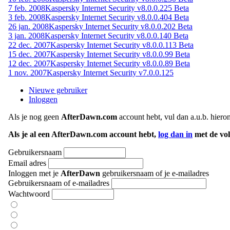
7 feb. 2008
Kaspersky Internet Security v8.0.0.225 Beta
3 feb. 2008
Kaspersky Internet Security v8.0.0.404 Beta
26 jan. 2008
Kaspersky Internet Security v8.0.0.202 Beta
3 jan. 2008
Kaspersky Internet Security v8.0.0.140 Beta
22 dec. 2007
Kaspersky Internet Security v8.0.0.113 Beta
15 dec. 2007
Kaspersky Internet Security v8.0.0.99 Beta
12 dec. 2007
Kaspersky Internet Security v8.0.0.89 Beta
1 nov. 2007
Kaspersky Internet Security v7.0.0.125
Nieuwe gebruiker
Inloggen
Als je nog geen
AfterDawn.com
account hebt, vul dan a.u.b. hiero
Als je al een AfterDawn.com account hebt,
log dan in
met de vol
Gebruikersnaam
Email adres
Inloggen met je
AfterDawn
gebruikersnaam of je e-mailadres
Gebruikersnaam of e-mailadres
Wachtwoord