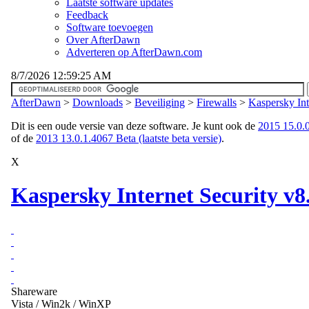
Laatste software updates
Feedback
Software toevoegen
Over AfterDawn
Adverteren op AfterDawn.com
8/7/2026 12:59:25 AM
AfterDawn
>
Downloads
>
Beveiliging
>
Firewalls
>
Kaspersky Int
Dit is een oude versie van deze software. Je kunt ook de
2015 15.0.0.
of de
2013 13.0.1.4067 Beta (laatste beta versie)
.
X
Kaspersky Internet Security v8
Shareware
Vista / Win2k / WinXP