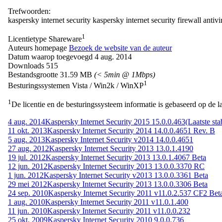
Trefwoorden:
kaspersky internet security
kaspersky
internet
security
firewall
antivi
1
Licentietype
Shareware
Auteurs homepage
Bezoek de website van de auteur
Datum waarop toegevoegd
4 aug. 2014
Downloads
515
Bestandsgrootte
31.59 MB
(< 5min @ 1Mbps)
1
Besturingssystemen
Vista / Win2k / WinXP
1
De licentie en de besturingssysteem informatie is gebaseerd op de la
4 aug. 2014
Kaspersky Internet Security 2015 15.0.0.463
(Laatste sta
11 okt. 2013
Kaspersky Internet Security 2014 14.0.0.4651 Rev. B
5 aug. 2013
Kaspersky Internet Security v2014 14.0.0.4651
27 aug. 2012
Kaspersky Internet Security 2013 13.0.1.4190
19 jul. 2012
Kaspersky Internet Security 2013 13.0.1.4067 Beta
12 jun. 2012
Kaspersky Internet Security 2013 13.0.0.3370 RC
1 jun. 2012
Kaspersky Internet Security v2013 13.0.0.3361 Beta
29 mei 2012
Kaspersky Internet Security 2013 13.0.0.3306 Beta
24 sep. 2010
Kaspersky Internet Security 2011 v11.0.2.537 CF2 Bet
1 aug. 2010
Kaspersky Internet Security 2011 v11.0.1.400
11 jun. 2010
Kaspersky Internet Security 2011 v11.0.0.232
25 okt. 2009
Kaspersky Internet Security 2010 9.0.0.736