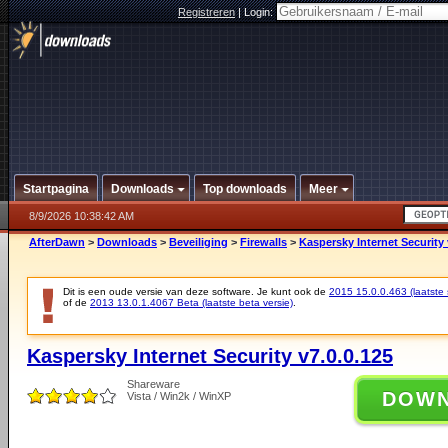
Registreren
|
Login:
Startpagina
Downloads
Top downloads
Meer
8/9/2026 10:38:42 AM
AfterDawn
>
Downloads
>
Beveiliging
>
Firewalls
>
Kaspersky Internet Security 
Dit is een oude versie van deze software. Je kunt ook de
2015 15.0.0.463 (laatste s
of de
2013 13.0.1.4067 Beta (laatste beta versie)
.
Kaspersky Internet Security v7.0.0.125
Shareware
DOW
Vista / Win2k / WinXP