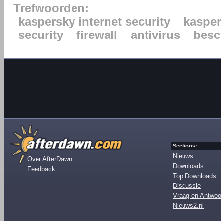
Trefwoorden:
kaspersky internet security
kaspe
security
firewall
antivirus
besc
Sections:
Nieuws
Over AfterDawn
Downloads
Feedback
Top Downloads
Discussie
Vraag en Antwoo
Nieuws2.nl