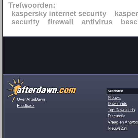
Trefwoorden:
kaspersky internet security
kaspe
security
firewall
antivirus
besc
Sections:
Nieuws
Over AfterDawn
Downloads
Feedback
Top Downloads
Discussie
Vraag en Antwoo
Nieuws2.nl