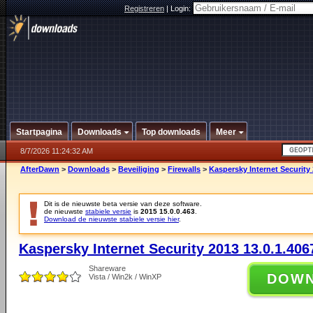
Registreren
|
Login:
Startpagina
Downloads
Top downloads
Meer
8/7/2026 11:24:32 AM
AfterDawn
>
Downloads
>
Beveiliging
>
Firewalls
>
Kaspersky Internet Security 
Dit is de nieuwste beta versie van deze software.
de nieuwste
stabiele versie
is
2015 15.0.0.463
.
Download de nieuwste stabiele versie hier
.
Kaspersky Internet Security 2013 13.0.1.406
Shareware
DOW
Vista / Win2k / WinXP