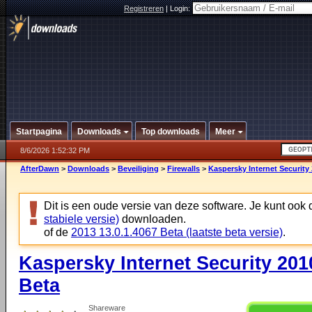
Registreren
|
Login:
Startpagina
Downloads
Top downloads
Meer
8/6/2026 1:52:32 PM
AfterDawn
>
Downloads
>
Beveiliging
>
Firewalls
>
Kaspersky Internet Security 
Dit is een oude versie van deze software. Je kunt ook
stabiele versie)
downloaden.
of de
2013 13.0.1.4067 Beta (laatste beta versie)
.
Kaspersky Internet Security 201
Beta
Shareware