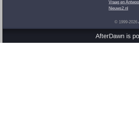
Vraag en Antwoo
Nieuws2.nl
© 1999-2026
AfterDawn is p