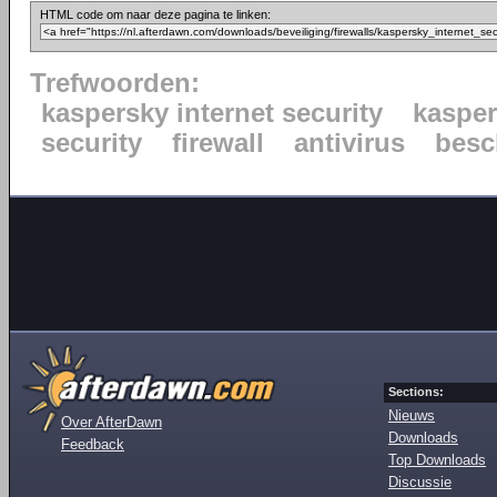
HTML code om naar deze pagina te linken:
Trefwoorden:
kaspersky internet security
kaspe
security
firewall
antivirus
besc
Sections:
Nieuws
Over AfterDawn
Downloads
Feedback
Top Downloads
Discussie