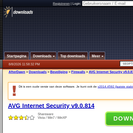
Registreren
|
Login:
Startpagina
Downloads
Top downloads
Meer
8/8/2026 11:58:32 PM
AfterDawn
>
Downloads
>
Beveiliging
>
Firewalls
>
AVG Internet Security v9.0.8
Dit is een oude versie van deze software. Je kunt ook de
v2014.4592 (laatste stabi
AVG Internet Security v9.0.814
Shareware
DOW
Vista / Win7 / WinXP