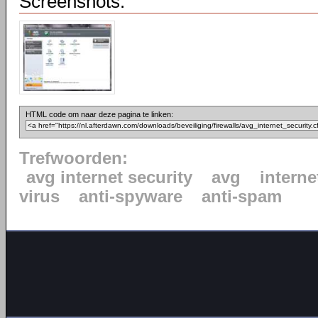
Screenshots:
HTML code om naar deze pagina te linken:
Trefwoorden:
avg internet security
avg
interne
virus
anti-spyware
anti-spam