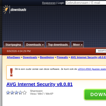
Registreren
|
Login:
Startpagina
Downloads
Top downloads
Meer
8/9/2026 4:04:29 PM
AfterDawn
>
Downloads
>
Beveiliging
>
Firewalls
>
AVG Internet Security v8.0.8
Dit is een oude versie van deze software. Je kunt ook de
v2014.4592 (laatste stabi
AVG Internet Security v8.0.81
Shareware
DOW
Vista / Win7 / WinXP