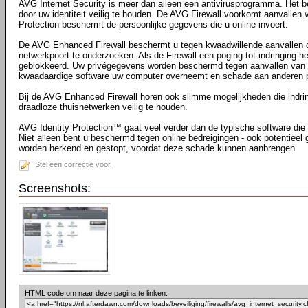
AVG Internet Security is meer dan alleen een antivirusprogramma. Het be
door uw identiteit veilig te houden. De AVG Firewall voorkomt aanvallen v
Protection beschermt de persoonlijke gegevens die u online invoert.
De AVG Enhanced Firewall beschermt u tegen kwaadwillende aanvallen 
netwerkpoort te onderzoeken. Als de Firewall een poging tot indringing h
geblokkeerd. Uw privégegevens worden beschermd tegen aanvallen van bu
kwaadaardige software uw computer overneemt en schade aan anderen p
Bij de AVG Enhanced Firewall horen ook slimme mogelijkheden die indri
draadloze thuisnetwerken veilig te houden.
AVG Identity Protection™ gaat veel verder dan de typische software die t
Niet alleen bent u beschermd tegen online bedreigingen - ook potentieel g
worden herkend en gestopt, voordat deze schade kunnen aanbrengen
Stel een correctie voor
Screenshots:
HTML code om naar deze pagina te linken: