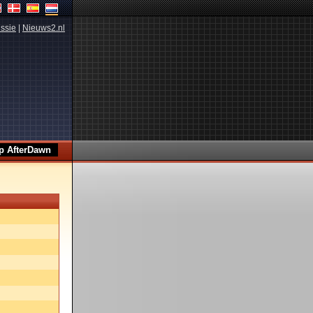
ssie
|
Nieuws2.nl