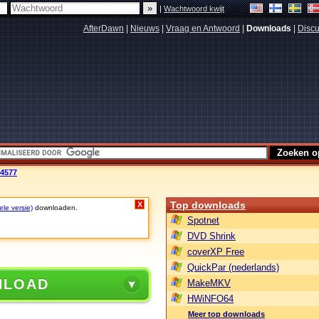
|
Wachtwoord kwijt
AfterDawn
|
Nieuws
|
Vraag en Antwoord
|
Downloads
|
Discu
.4577
Top downloads
X
ele versie)
downloaden.
Spotnet
DVD Shrink
coverXP Free
QuickPar (nederlands)
NLOAD
MakeMKV
HWiNFO64
Meer top downloads