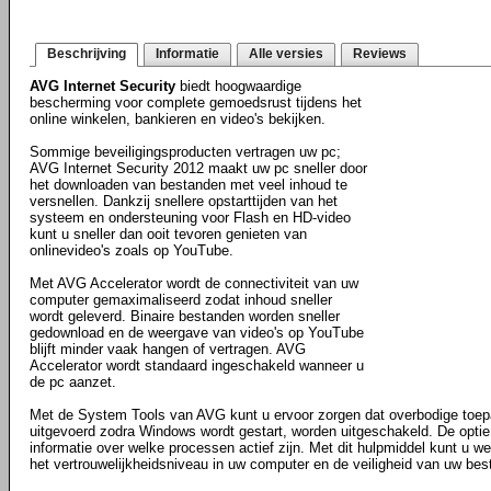
Beschrijving
Informatie
Alle versies
Reviews
AVG Internet Security
biedt hoogwaardige
bescherming voor complete gemoedsrust tijdens het
online winkelen, bankieren en video's bekijken.
Sommige beveiligingsproducten vertragen uw pc;
AVG Internet Security 2012 maakt uw pc sneller door
het downloaden van bestanden met veel inhoud te
versnellen. Dankzij snellere opstarttijden van het
systeem en ondersteuning voor Flash en HD-video
kunt u sneller dan ooit tevoren genieten van
onlinevideo's zoals op YouTube.
Met AVG Accelerator wordt de connectiviteit van uw
computer gemaximaliseerd zodat inhoud sneller
wordt geleverd. Binaire bestanden worden sneller
gedownload en de weergave van video's op YouTube
blijft minder vaak hangen of vertragen. AVG
Accelerator wordt standaard ingeschakeld wanneer u
de pc aanzet.
Met de System Tools van AVG kunt u ervoor zorgen dat overbodige toe
uitgevoerd zodra Windows wordt gestart, worden uitgeschakeld. De optie
informatie over welke processen actief zijn. Met dit hulpmiddel kunt u 
het vertrouwelijkheidsniveau in uw computer en de veiligheid van uw bes