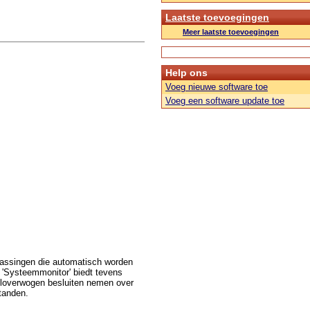
Laatste toevoegingen
Meer laatste toevoegingen
Help ons
Voeg nieuwe software toe
Voeg een software update toe
passingen die automatisch worden
 'Systeemmonitor' biedt tevens
weloverwogen besluiten nemen over
tanden.