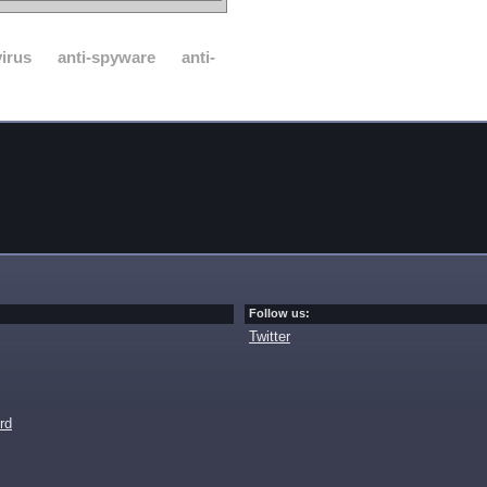
virus
anti-spyware
anti-
Follow us:
Twitter
rd