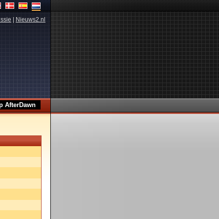
ssie
|
Nieuws2.nl