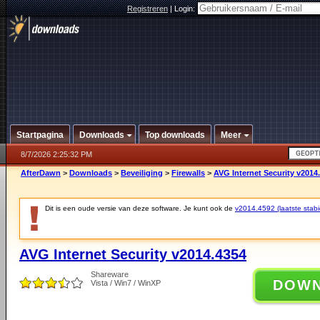
Registreren
|
Login:
Startpagina
Downloads
Top downloads
Meer
8/7/2026 2:25:32 PM
AfterDawn
>
Downloads
>
Beveiliging
>
Firewalls
>
AVG Internet Security v2014
Dit is een oude versie van deze software. Je kunt ook de
v2014.4592 (laatste stabi
AVG Internet Security v2014.4354
Shareware
DOW
Vista / Win7 / WinXP