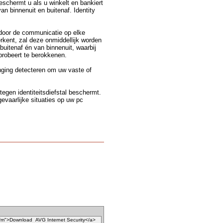
schermt u als u winkelt en bankiert
an binnenuit en buitenaf. Identity
door de communicatie op elke
erkent, zal deze onmiddellijk worden
itenaf én van binnenuit, waarbij
robeert te berokkenen.
nging detecteren om uw vaste of
egen identiteitsdiefstal beschermt.
evaarlijke situaties op uw pc