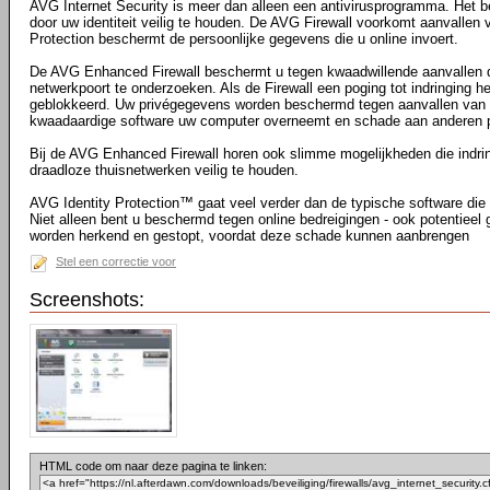
AVG Internet Security is meer dan alleen een antivirusprogramma. Het be
door uw identiteit veilig te houden. De AVG Firewall voorkomt aanvallen v
Protection beschermt de persoonlijke gegevens die u online invoert.
De AVG Enhanced Firewall beschermt u tegen kwaadwillende aanvallen 
netwerkpoort te onderzoeken. Als de Firewall een poging tot indringing h
geblokkeerd. Uw privégegevens worden beschermd tegen aanvallen van bu
kwaadaardige software uw computer overneemt en schade aan anderen p
Bij de AVG Enhanced Firewall horen ook slimme mogelijkheden die indri
draadloze thuisnetwerken veilig te houden.
AVG Identity Protection™ gaat veel verder dan de typische software die t
Niet alleen bent u beschermd tegen online bedreigingen - ook potentieel g
worden herkend en gestopt, voordat deze schade kunnen aanbrengen
Stel een correctie voor
Screenshots:
HTML code om naar deze pagina te linken: