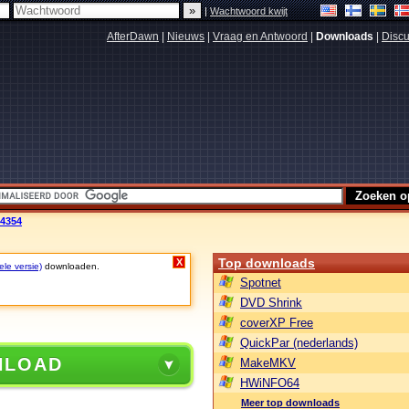
|
Wachtwoord kwijt
AfterDawn
|
Nieuws
|
Vraag en Antwoord
|
Downloads
|
Discu
.4354
Top downloads
X
ele versie)
downloaden.
Spotnet
DVD Shrink
coverXP Free
QuickPar (nederlands)
NLOAD
MakeMKV
HWiNFO64
Meer top downloads