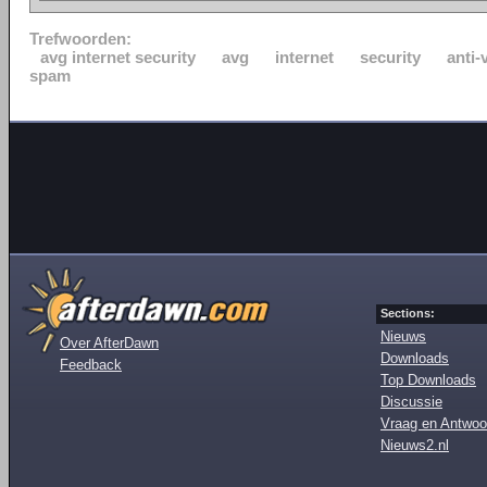
Trefwoorden:
avg internet security
avg
internet
security
anti-
spam
Sections:
Nieuws
Over AfterDawn
Downloads
Feedback
Top Downloads
Discussie
Vraag en Antwoo
Nieuws2.nl