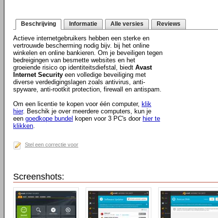
Beschrijving
Informatie
Alle versies
Reviews
Actieve internetgebruikers hebben een sterke en
vertrouwde bescherming nodig bijv. bij het online
winkelen en online bankieren. Om je beveiligen tegen
bedreigingen van besmette websites en het
groeiende risico op identiteitsdiefstal, biedt
Avast
Internet Security
een volledige beveiliging met
diverse verdedigingslagen zoals antivirus, anti-
spyware, anti-rootkit protection, firewall en antispam.
Om een licentie te kopen voor één computer,
klik
hier
. Beschik je over meerdere computers, kun je
een
goedkope bundel
kopen voor 3 PC's door
hier te
klikken
.
Stel een correctie voor
Screenshots: