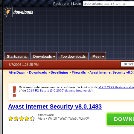
Registreren
|
Login:
Startpagina
Downloads
Top downloads
Meer
8/7/2026 1:28:25 PM
AfterDawn
>
Downloads
>
Beveiliging
>
Firewalls
>
Avast Internet Security v8.0
Dit is een oude versie van deze software. Je kunt ook de
v12.3.2279 (laatste stabie
of de
2014 R2 Beta 1 (9.0.2009) (laatste beta versie)
.
Avast Internet Security v8.0.1483
Shareware
DOWN
Vista / Win10 / Win7 / Win8 / WinXP