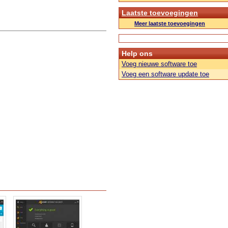
Laatste toevoegingen
Meer laatste toevoegingen
Help ons
Voeg nieuwe software toe
Voeg een software update toe