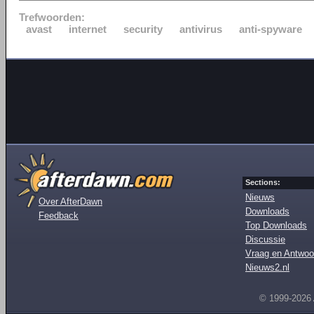
Trefwoorden:
avast
internet
security
antivirus
anti-spyware
Sections:
Nieuws
Over AfterDawn
Downloads
Feedback
Top Downloads
Discussie
Vraag en Antwoo
Nieuws2.nl
© 1999-2026