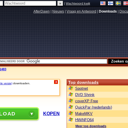
|
Wachtwoord kwijt
AfterDawn
|
Nieuws
|
Vraag en Antwoord
|
Downloads
|
Discu
.1483
Top downloads
X
le versie)
downloaden.
Spotnet
DVD Shrink
coverXP Free
QuickPar (nederlands)
LOAD
KOPEN
MakeMKV
HWiNFO64
Meer top downloads