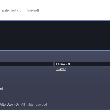
anti-rootkit
firewall
Follow us:
Twitter
rd
AfterDawn Oy
. All rights reserved