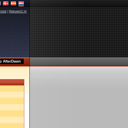
ssie
|
Nieuws2.nl