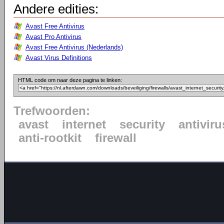
Andere edities:
Avast Free Antivirus
Avast Pro Antivirus
Avast Free Antivirus (Nederlands)
Avast Virus Definitions
HTML code om naar deze pagina te linken:
Trefwoorden:
avast
internet
security
antiviru
anti-rootkit
firewall