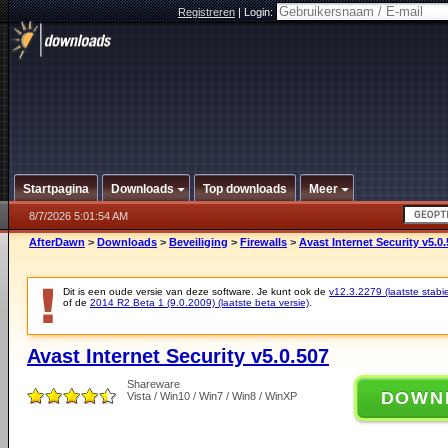
Registreren
|
Login:
Startpagina
Downloads
Top downloads
Meer
8/7/2026 5:01:54 AM
AfterDawn
>
Downloads
>
Beveiliging
>
Firewalls
>
Avast Internet Security v5.0
Dit is een oude versie van deze software. Je kunt ook de
v12.3.2279 (laatste stabie
of de
2014 R2 Beta 1 (9.0.2009) (laatste beta versie)
.
Avast Internet Security v5.0.507
Shareware
DOWN
Vista / Win10 / Win7 / Win8 / WinXP