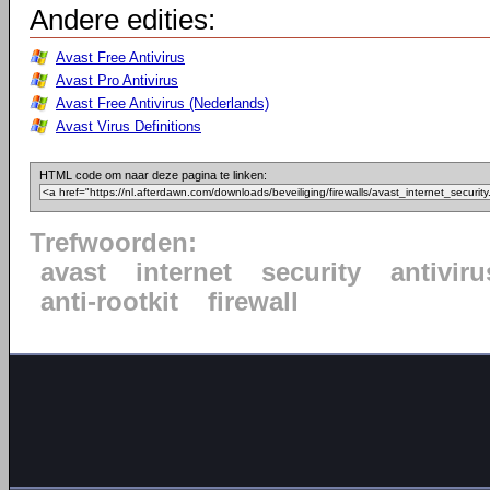
Andere edities:
Avast Free Antivirus
Avast Pro Antivirus
Avast Free Antivirus (Nederlands)
Avast Virus Definitions
HTML code om naar deze pagina te linken:
Trefwoorden:
avast
internet
security
antiviru
anti-rootkit
firewall