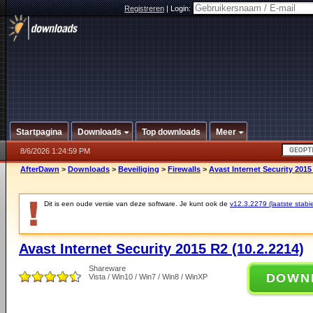
Registreren
|
Login:
Startpagina
Downloads
Top downloads
Meer
8/6/2026 1:24:59 PM
AfterDawn
>
Downloads
>
Beveiliging
>
Firewalls
>
Avast Internet Security 2015
Dit is een oude versie van deze software. Je kunt ook de
v12.3.2279 (laatste stabie
Avast Internet Security 2015 R2 (10.2.2214)
Shareware
DOWN
Vista / Win10 / Win7 / Win8 / WinXP