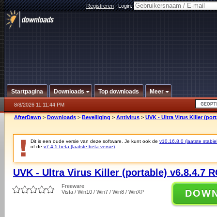
Registreren
|
Login:
Startpagina
Downloads
Top downloads
Meer
8/8/2026 11:11:44 PM
AfterDawn
>
Downloads
>
Beveiliging
>
Antivirus
>
UVK - Ultra Virus Killer (por
Dit is een oude versie van deze software. Je kunt ook de
v10.16.8.0 (laatste stabie
of de
v7.4.5 beta (laatste beta versie)
.
UVK - Ultra Virus Killer (portable) v6.8.4.7 
Freeware
DOW
Vista / Win10 / Win7 / Win8 / WinXP