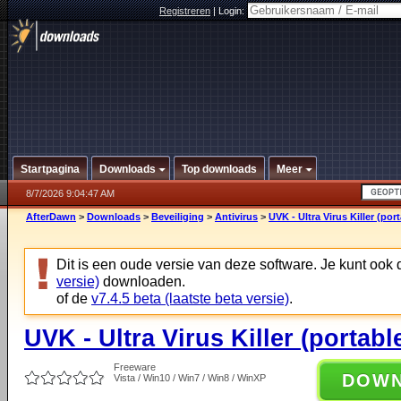
Registreren
|
Login:
Startpagina
Downloads
Top downloads
Meer
8/7/2026 9:04:47 AM
AfterDawn
>
Downloads
>
Beveiliging
>
Antivirus
>
UVK - Ultra Virus Killer (port
Dit is een oude versie van deze software. Je kunt ook
versie)
downloaden.
of de
v7.4.5 beta (laatste beta versie)
.
UVK - Ultra Virus Killer (portable
Freeware
DOW
Vista / Win10 / Win7 / Win8 / WinXP