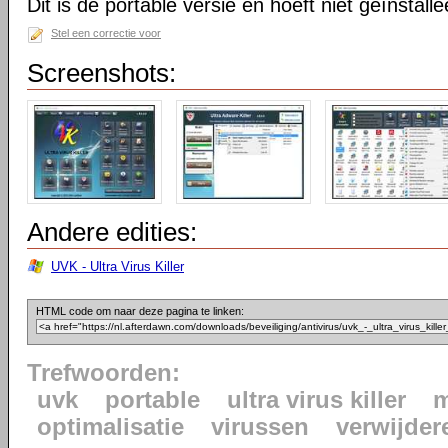
Dit is de portable versie en hoeft niet geïnstall
Stel een correctie voor
Screenshots:
Andere edities:
UVK - Ultra Virus Killer
HTML code om naar deze pagina te linken:
Trefwoorden:
uvk
portable
ultra virus killer
m
optimalisatie
virussen
verwijder