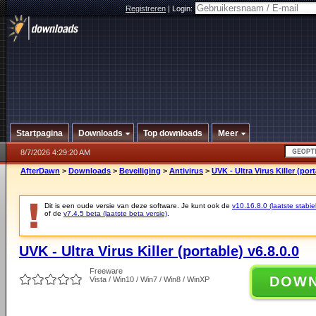
Registreren
|
Login:
Startpagina
Downloads
Top downloads
Meer
8/7/2026 4:29:20 AM
AfterDawn
>
Downloads
>
Beveiliging
>
Antivirus
>
UVK - Ultra Virus Killer (port
Dit is een oude versie van deze software. Je kunt ook de
v10.16.8.0 (laatste stabie
of de
v7.4.5 beta (laatste beta versie)
.
UVK - Ultra Virus Killer (portable) v6.8.0.0
Freeware
DOW
Vista / Win10 / Win7 / Win8 / WinXP