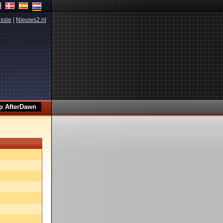
ssie
|
Nieuws2.nl