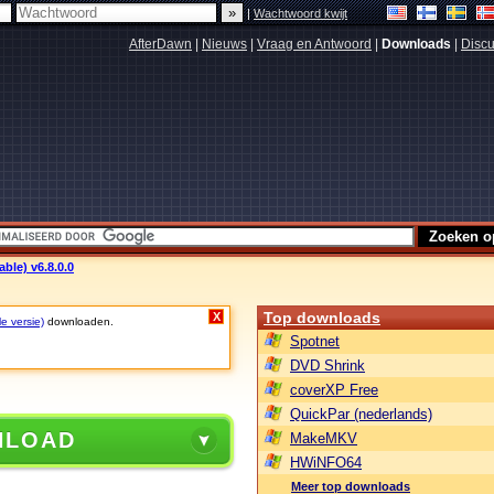
|
Wachtwoord kwijt
AfterDawn
|
Nieuws
|
Vraag en Antwoord
|
Downloads
|
Discu
able) v6.8.0.0
Top downloads
X
le versie)
downloaden.
Spotnet
DVD Shrink
coverXP Free
QuickPar (nederlands)
NLOAD
MakeMKV
HWiNFO64
Meer top downloads