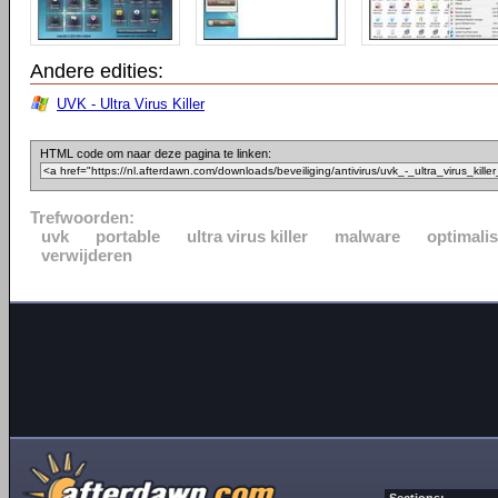
Andere edities:
UVK - Ultra Virus Killer
HTML code om naar deze pagina te linken:
Trefwoorden:
uvk
portable
ultra virus killer
malware
optimalis
verwijderen