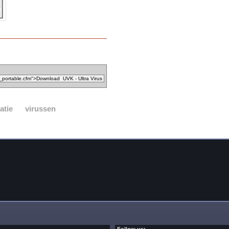
atie
virussen