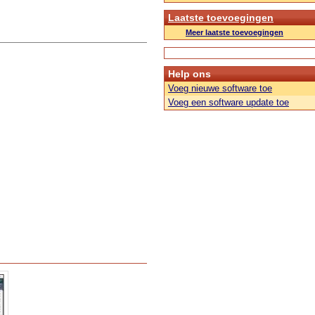
Laatste toevoegingen
Meer laatste toevoegingen
Help ons
Voeg nieuwe software toe
Voeg een software update toe