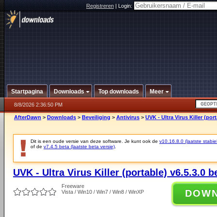
Registreren
|
Login:
Startpagina
Downloads
Top downloads
Meer
8/8/2026 2:36:50 PM
AfterDawn
>
Downloads
>
Beveiliging
>
Antivirus
>
UVK - Ultra Virus Killer (port
Dit is een oude versie van deze software. Je kunt ook de
v10.16.8.0 (laatste stabie
of de
v7.4.5 beta (laatste beta versie)
.
UVK - Ultra Virus Killer (portable) v6.5.3.0 b
Freeware
DOW
Vista / Win10 / Win7 / Win8 / WinXP