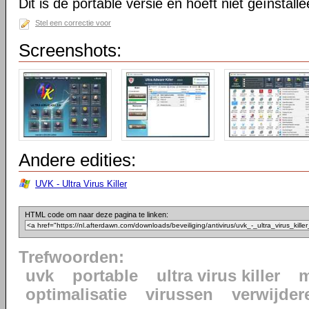
Dit is de portable versie en hoeft niet geïnstall
Stel een correctie voor
Screenshots:
Andere edities:
UVK - Ultra Virus Killer
HTML code om naar deze pagina te linken:
Trefwoorden:
uvk
portable
ultra virus killer
m
optimalisatie
virussen
verwijder