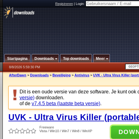
Registreren
|
Login:
Startpagina
Downloads
Top downloads
Meer
8/8/2026 5:59:30 PM
AfterDawn
>
Downloads
>
Beveiliging
>
Antivirus
>
UVK - Ultra Virus Killer (port
Dit is een oude versie van deze software. Je kunt ook
versie)
downloaden.
of de
v7.4.5 beta (laatste beta versie)
.
UVK - Ultra Virus Killer (portable
Freeware
DOW
Vista / Win10 / Win7 / Win8 / WinXP