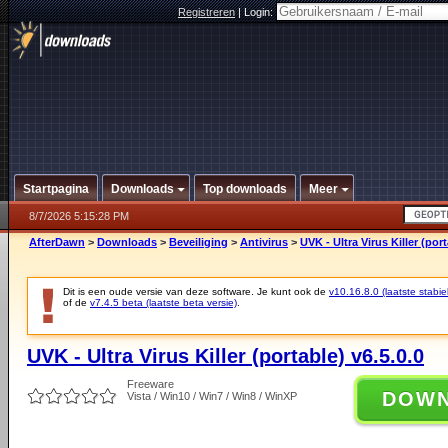
Registreren
|
Login:
Startpagina
Downloads
Top downloads
Meer
8/7/2026 5:15:28 PM
AfterDawn
>
Downloads
>
Beveiliging
>
Antivirus
>
UVK - Ultra Virus Killer (port
Dit is een oude versie van deze software. Je kunt ook de
v10.16.8.0 (laatste stabie
of de
v7.4.5 beta (laatste beta versie)
.
UVK - Ultra Virus Killer (portable) v6.5.0.0
Freeware
DOW
Vista / Win10 / Win7 / Win8 / WinXP