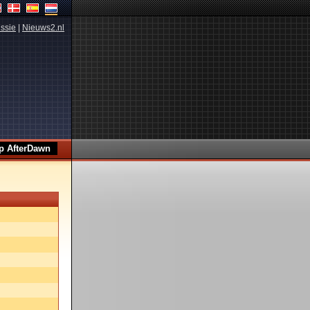
ssie
|
Nieuws2.nl