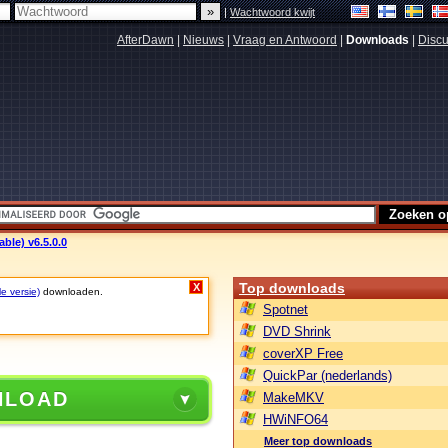
|
Wachtwoord kwijt
AfterDawn
|
Nieuws
|
Vraag en Antwoord
|
Downloads
|
Discu
able) v6.5.0.0
Top downloads
X
le versie)
downloaden.
Spotnet
DVD Shrink
coverXP Free
QuickPar (nederlands)
NLOAD
MakeMKV
HWiNFO64
Meer top downloads