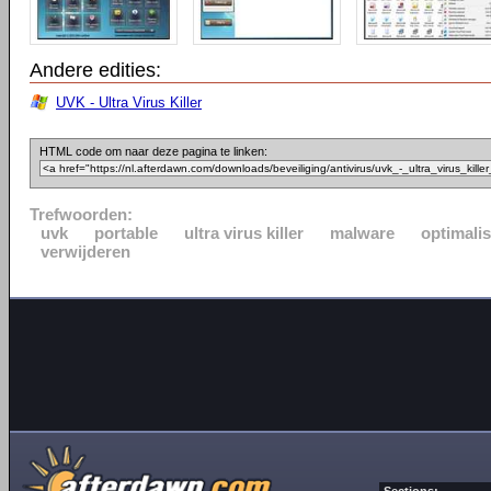
Andere edities:
UVK - Ultra Virus Killer
HTML code om naar deze pagina te linken:
Trefwoorden:
uvk
portable
ultra virus killer
malware
optimalis
verwijderen