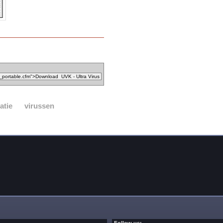
atie
virussen