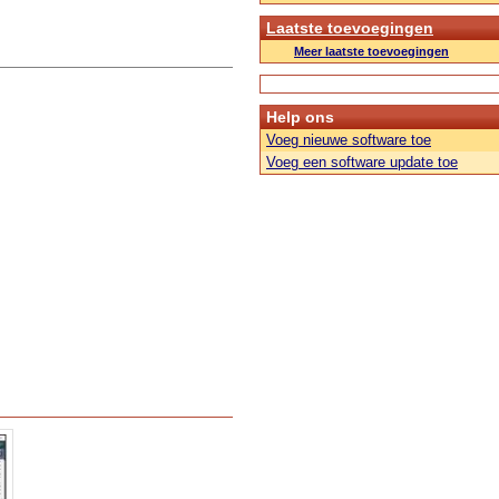
Laatste toevoegingen
Meer laatste toevoegingen
Help ons
Voeg nieuwe software toe
Voeg een software update toe