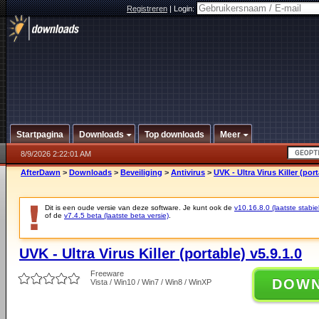
Registreren
|
Login:
Startpagina
Downloads
Top downloads
Meer
8/9/2026 2:22:01 AM
AfterDawn
>
Downloads
>
Beveiliging
>
Antivirus
>
UVK - Ultra Virus Killer (port
Dit is een oude versie van deze software. Je kunt ook de
v10.16.8.0 (laatste stabie
of de
v7.4.5 beta (laatste beta versie)
.
UVK - Ultra Virus Killer (portable) v5.9.1.0
Freeware
DOW
Vista / Win10 / Win7 / Win8 / WinXP