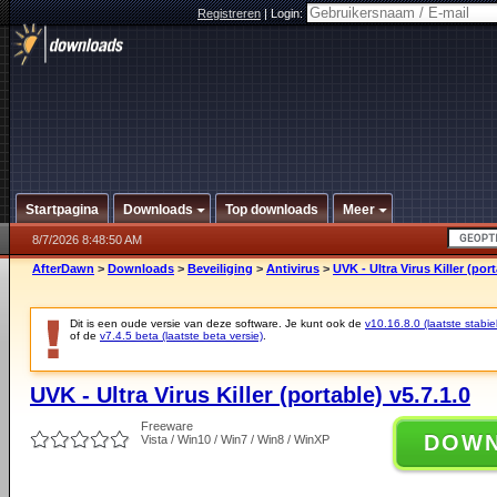
Registreren
|
Login:
Startpagina
Downloads
Top downloads
Meer
8/7/2026 8:48:50 AM
AfterDawn
>
Downloads
>
Beveiliging
>
Antivirus
>
UVK - Ultra Virus Killer (port
Dit is een oude versie van deze software. Je kunt ook de
v10.16.8.0 (laatste stabie
of de
v7.4.5 beta (laatste beta versie)
.
UVK - Ultra Virus Killer (portable) v5.7.1.0
Freeware
DOW
Vista / Win10 / Win7 / Win8 / WinXP