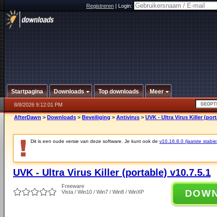
Registreren
|
Login:
Startpagina
Downloads
Top downloads
Meer
8/8/2026 9:12:01 PM
AfterDawn
>
Downloads
>
Beveiliging
>
Antivirus
>
UVK - Ultra Virus Killer (port
Dit is een oude versie van deze software. Je kunt ook de
v10.16.8.0 (laatste stabie
UVK - Ultra Virus Killer (portable) v10.7.5.1
Freeware
DOW
Vista / Win10 / Win7 / Win8 / WinXP