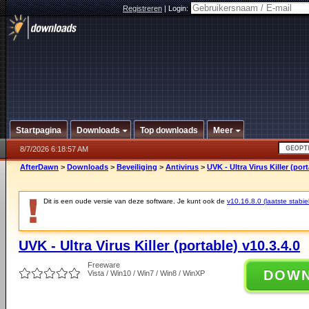
Registreren
|
Login:
Startpagina
Downloads
Top downloads
Meer
8/7/2026 6:18:57 AM
AfterDawn
>
Downloads
>
Beveiliging
>
Antivirus
>
UVK - Ultra Virus Killer (port
Dit is een oude versie van deze software. Je kunt ook de
v10.16.8.0 (laatste stabie
UVK - Ultra Virus Killer (portable) v10.3.4.0
Freeware
DOW
Vista / Win10 / Win7 / Win8 / WinXP