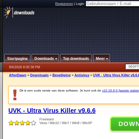
Registreren
|
Login:
Startpagina
Downloads
Top downloads
Meer
8/6/2026 8:05:38 PM
AfterDawn
>
Downloads
>
Beveiliging
>
Antivirus
>
UVK - Ultra Virus Killer v9.6.
Dit is een oude versie van deze software. Je kunt ook de
v10.16.8.0 (laatste stabie
UVK - Ultra Virus Killer v9.6.6
Freeware
DOW
Vista / Win10 / Win7 / Win8 / WinXP