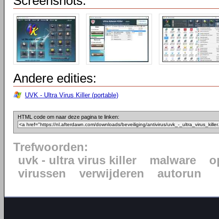
Screenshots:
Andere edities:
UVK - Ultra Virus Killer (portable)
HTML code om naar deze pagina te linken:
Trefwoorden:
uvk - ultra virus killer
malware
o
virussen
verwijderen
autorun