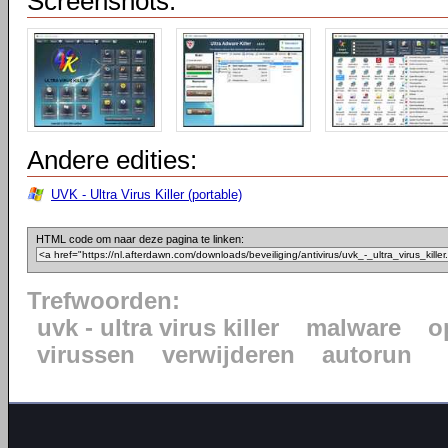
Screenshots:
Andere edities:
UVK - Ultra Virus Killer (portable)
HTML code om naar deze pagina te linken:
Trefwoorden:
uvk - ultra virus killer
malware
o
virussen
verwijderen
autorun