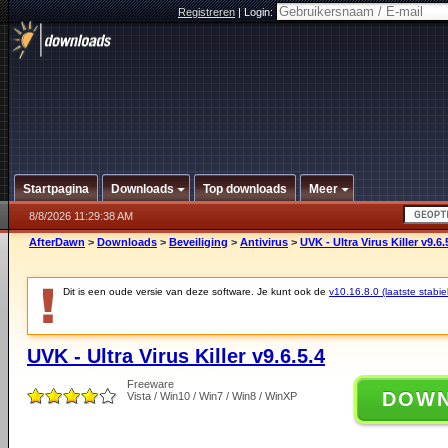
Registreren
|
Login:
Startpagina
Downloads
Top downloads
Meer
8/8/2026 11:29:38 AM
AfterDawn
>
Downloads
>
Beveiliging
>
Antivirus
>
UVK - Ultra Virus Killer v9.6.
Dit is een oude versie van deze software. Je kunt ook de
v10.16.8.0 (laatste stabie
UVK - Ultra Virus Killer v9.6.5.4
Freeware
DOW
Vista / Win10 / Win7 / Win8 / WinXP