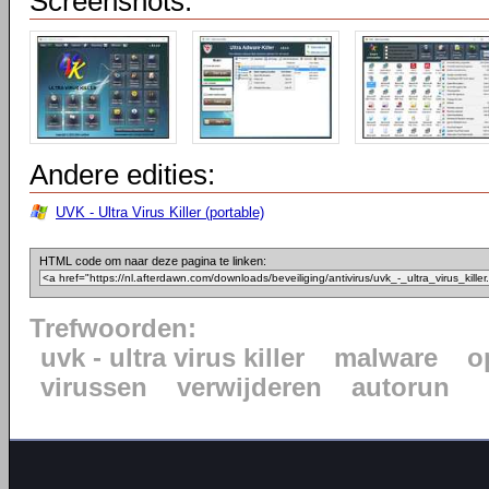
Screenshots:
Andere edities:
UVK - Ultra Virus Killer (portable)
HTML code om naar deze pagina te linken:
Trefwoorden:
uvk - ultra virus killer
malware
o
virussen
verwijderen
autorun