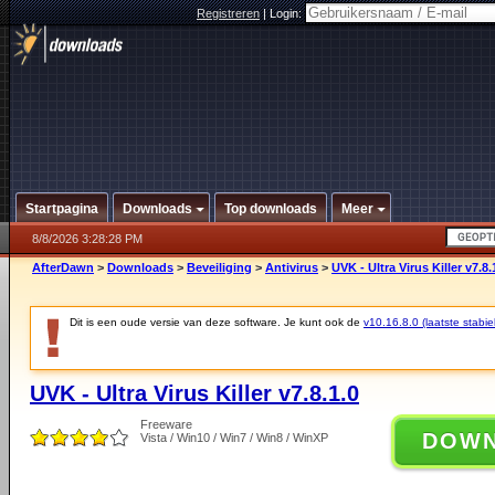
Registreren
|
Login:
Startpagina
Downloads
Top downloads
Meer
8/8/2026 3:28:28 PM
AfterDawn
>
Downloads
>
Beveiliging
>
Antivirus
>
UVK - Ultra Virus Killer v7.8.
Dit is een oude versie van deze software. Je kunt ook de
v10.16.8.0 (laatste stabie
UVK - Ultra Virus Killer v7.8.1.0
Freeware
DOW
Vista / Win10 / Win7 / Win8 / WinXP